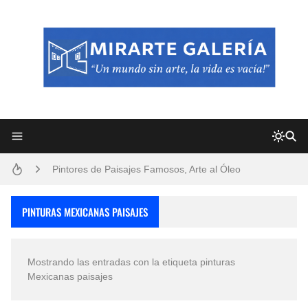
Frutas y Flores Para Colorear Imágenes
Pintores de Paisajes Famosos, Arte al Óleo
Dibujos para Colorear, una Actividad Divertida para Niños y Niñas
PINTURAS MEXICANAS PAISAJES
Dibujos Fáciles Para Pintar con Acrílico (Minimalismo Artístico)
Mostrando las entradas con la etiqueta
pinturas
Convocatoria exposición itinerante "SEMILLAS DE ARMONÍA 2025"
Mexicanas paisajes
San Valentín Dibujos a Lápiz del 14 de Febrero