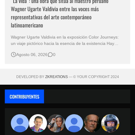
“La vida”: una obra que sitúa al maestro peruano
Wagner Ugarte Valdivia entre las voces más
representativas del arte contemporáneo
latinoamericano
Wagner Ugarte Valdivia en la exposición Color Journeys:
un viaje pictórico hacia la esencia de la existencia Hay
obras que no buscan describir el mundo, sino iluminar
Agosto 06, 2026
0
aquello que permanece oculto en la conciencia humana.
Esa es la primera sensación que despierta "La vida" , una
creación…
DEVELOPED BY
ZKREATIONS
— © YOUR COPYRIGHT 2024
CONTRIBUYENTES