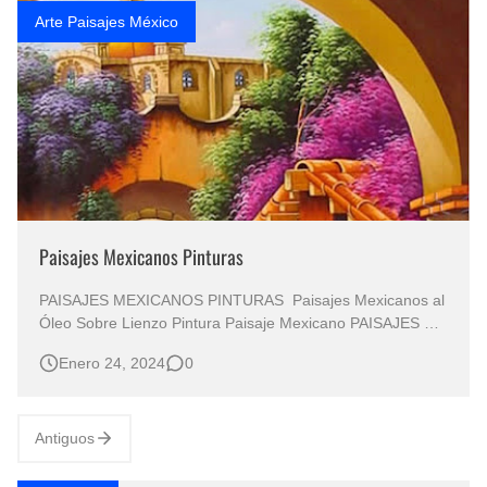
Arte Paisajes México
Paisajes Mexicanos Pinturas
PAISAJES MEXICANOS PINTURAS Paisajes Mexicanos al
Óleo Sobre Lienzo Pintura Paisaje Mexicano PAISAJES DE
MÉXICO Pintura: Paisajes México Paisajes Mexicanos
Enero 24, 2024
0
Pintados al Óleo "Reflejos Pictóricos de México: Un Viaje a
Través de los Oleos de Paisajes Mexicanos" "Una
Exploración …
Antiguos