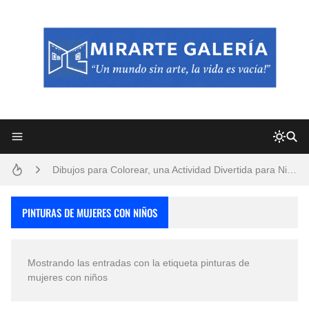
Frutas y Flores Para Colorear Imágenes
Pintores de Paisajes Famosos, Arte al Óleo
Dibujos para Colorear, una Actividad Divertida para Niños y Niñas
Dibujos Fáciles Para Pintar con Acrílico (Minimalismo Artístico)
PINTURAS DE MUJERES CON NIÑOS
Convocatoria exposición itinerante "SEMILLAS DE ARMONÍA 2025"
Mostrando las entradas con la etiqueta
pinturas de
San Valentín Dibujos a Lápiz del 14 de Febrero
mujeres con niños
Rostros Bellos, La Perfección del Dibujo A Lápiz, Biryulina Vita