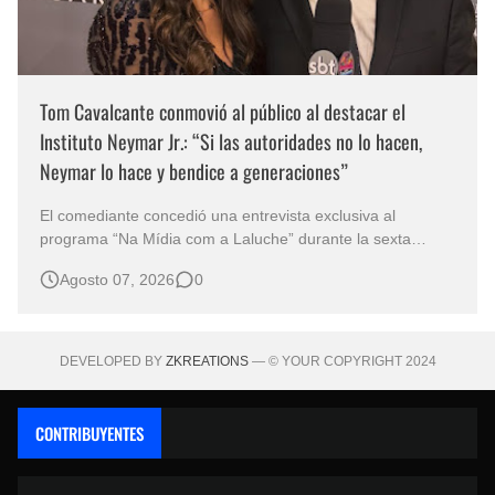
Tom Cavalcante conmovió al público al destacar el
Instituto Neymar Jr.: “Si las autoridades no lo hacen,
Neymar lo hace y bendice a generaciones”
El comediante concedió una entrevista exclusiva al
programa “Na Mídia com a Laluche” durante la sexta
edición de la Subasta del Instituto Neymar Jr., uno de los
Agosto 07, 2026
0
eventos benéficos más importantes de Brasil. En medio del
glamour de la sexta edición de la Subasta del Instituto
Neymar Jr., considerad…
DEVELOPED BY
ZKREATIONS
— © YOUR COPYRIGHT 2024
CONTRIBUYENTES