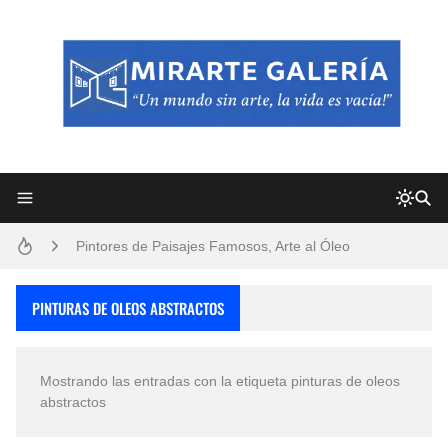
Frutas y Flores Para Colorear Imágenes
Pintores de Paisajes Famosos, Arte al Óleo
Dibujos para Colorear, una Actividad Divertida para Niños y Niñas
PINTURAS DE OLEOS ABSTRACTOS
Dibujos Fáciles Para Pintar con Acrílico (Minimalismo Artístico)
Mostrando las entradas con la etiqueta
pinturas de oleos
Convocatoria exposición itinerante "SEMILLAS DE ARMONÍA 2025"
abstractos
San Valentín Dibujos a Lápiz del 14 de Febrero