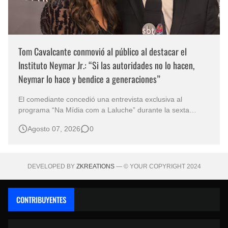
Tom Cavalcante conmovió al público al destacar el
Instituto Neymar Jr.: “Si las autoridades no lo hacen,
Neymar lo hace y bendice a generaciones”
El comediante concedió una entrevista exclusiva al
programa “Na Mídia com a Laluche” durante la sexta
edición de la Subasta del Instituto Neymar Jr., uno de los
Agosto 07, 2026
0
eventos benéficos más importantes de Brasil. En medio del
glamour de la sexta edición de la Subasta del Instituto
Neymar Jr., considerad…
DEVELOPED BY
ZKREATIONS
— © YOUR COPYRIGHT 2024
CONTRIBUYENTES