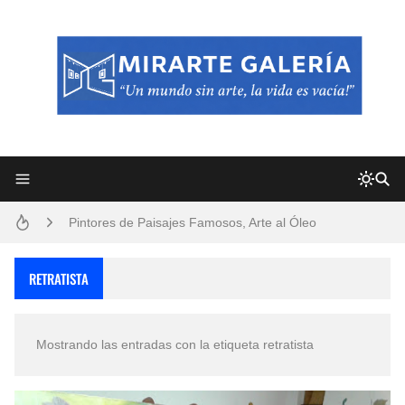
Frutas y Flores Para Colorear Imágenes
Pintores de Paisajes Famosos, Arte al Óleo
Dibujos para Colorear, una Actividad Divertida para Niños y Niñas
RETRATISTA
Dibujos Fáciles Para Pintar con Acrílico (Minimalismo Artístico)
Mostrando las entradas con la etiqueta
retratista
Convocatoria exposición itinerante "SEMILLAS DE ARMONÍA 2025"
San Valentín Dibujos a Lápiz del 14 de Febrero