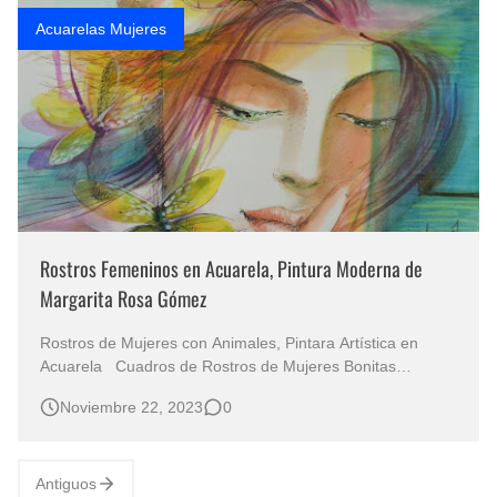
Acuarelas Mujeres
Rostros Femeninos en Acuarela, Pintura Moderna de
Margarita Rosa Gómez
Rostros de Mujeres con Animales, Pintara Artística en
Acuarela Cuadros de Rostros de Mujeres Bonitas
Pintadas con Acuarela Arte Rostros Femeninos Pintados
Noviembre 22, 2023
0
al Óleo Retratos de Mujeres Pintados con Acuarela
Dibujos Libélulas y Rostros de Mujeres Dibujos en
Acuarela de Rostros de Muj…
Antiguos