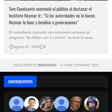
Tom Cavalcante conmovió al público al destacar el
Instituto Neymar Jr.: “Si las autoridades no lo hacen,
Neymar lo hace y bendice a generaciones”
El comediante concedió una entrevista exclusiva al
programa “Na Mídia com a Laluche” durante la sexta
edición de la Subasta del Instituto Neymar Jr., uno de los
Agosto 07, 2026
0
eventos benéficos más importantes de Brasil. En medio del
glamour de la sexta edición de la Subasta del Instituto
Neymar Jr., considerad…
DEVELOPED BY
ZKREATIONS
— © YOUR COPYRIGHT 2024
CONTRIBUYENTES