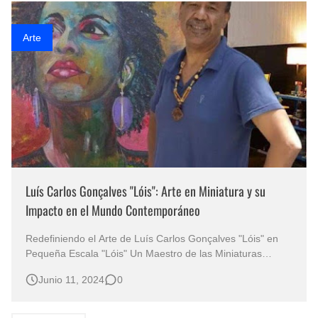
Copán, u…
Arte
Luís Carlos Gonçalves "Lóis": Arte en Miniatura y su
Impacto en el Mundo Contemporáneo
Redefiniendo el Arte de Luís Carlos Gonçalves "Lóis" en
Pequeña Escala "Lóis" Un Maestro de las Miniaturas
Marinas En el diverso y transformador mundo del arte, la
Junio 11, 2024
0
creatividad no conoce límites, y este hecho se evidencia
claramente en la obra de Luís Carlos Gonçalves, más …