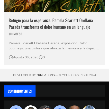
Refugio para la esperanza: Pamela Scarlett Orellana
Parada transforma el dolor humano en un lenguaje
universal
Pamela Scarlett Orellana Parada, exposición Color
Journeys: una pintura que abraza la memoria y la dignidad
La primera mirada basta para comprender que algunas
Agosto 06, 2026
0
obras no necesitan levantar la voz para permanecer en la
memoria. "Refuge in Your Mantle", de la artista Pamela
Scarlett Orella…
DEVELOPED BY
ZKREATIONS
— © YOUR COPYRIGHT 2024
CONTRIBUYENTES