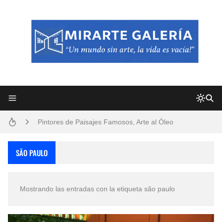
Frutas y Flores Para Colorear Imágenes
Pintores de Paisajes Famosos, Arte al Óleo
Dibujos para Colorear, una Actividad Divertida para Niños y Niñas
SÃO PAULO
Dibujos Fáciles Para Pintar con Acrílico (Minimalismo Artístico)
Mostrando las entradas con la etiqueta
são paulo
Convocatoria exposición itinerante "SEMILLAS DE ARMONÍA 2025"
San Valentín Dibujos a Lápiz del 14 de Febrero