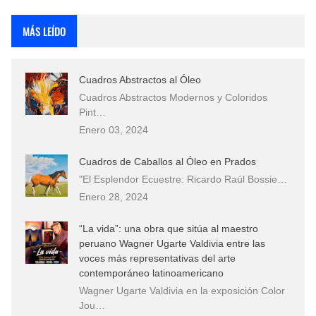
Rostros Bellos, La Perfección del Dibujo A Lápiz, Biryulina Vita
MÁS LEÍDO
Fotos Artísticas de las Actrices de Hollywood Más Bellas del Mundo
Cuadros Abstractos al Óleo
Que significan los cuadros de negras africanas?
Cuadros Abstractos Modernos y Coloridos
Pint…
El mundo del arte en pintura surrealista
Enero 03, 2024
Cuadros de Caballos al Óleo en Prados
"El Esplendor Ecuestre: Ricardo Raúl Bossie…
Enero 28, 2024
“La vida”: una obra que sitúa al maestro
peruano Wagner Ugarte Valdivia entre las
voces más representativas del arte
contemporáneo latinoamericano
Wagner Ugarte Valdivia en la exposición Color
Jou…