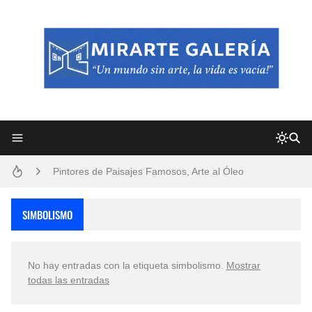
Frutas y Flores Para Colorear Imágenes
Pintores de Paisajes Famosos, Arte al Óleo
Dibujos para Colorear, una Actividad Divertida para Niños y Niñas
SIMBOLISMO
Dibujos Fáciles Para Pintar con Acrílico (Minimalismo Artístico)
No hay entradas con la etiqueta
simbolismo
.
Mostrar
Convocatoria exposición itinerante "SEMILLAS DE ARMONÍA 2025"
todas las entradas
San Valentín Dibujos a Lápiz del 14 de Febrero