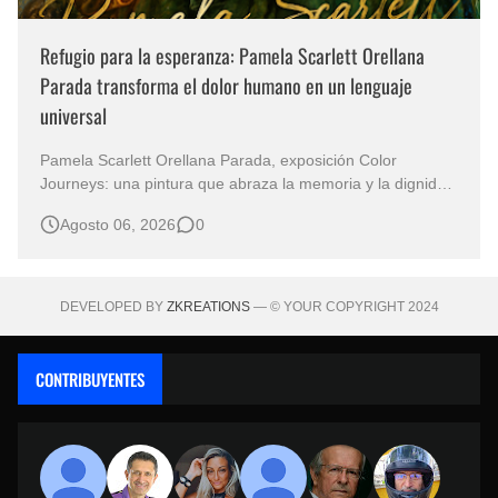
Refugio para la esperanza: Pamela Scarlett Orellana
Parada transforma el dolor humano en un lenguaje
universal
Pamela Scarlett Orellana Parada, exposición Color
Journeys: una pintura que abraza la memoria y la dignidad
La primera mirada basta para comprender que algunas
Agosto 06, 2026
0
obras no necesitan levantar la voz para permanecer en la
memoria. "Refuge in Your Mantle", de la artista Pamela
Scarlett Orella…
DEVELOPED BY
ZKREATIONS
— © YOUR COPYRIGHT 2024
CONTRIBUYENTES