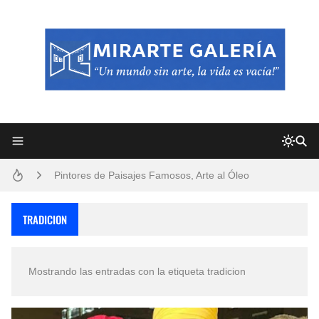
Frutas y Flores Para Colorear Imágenes
Pintores de Paisajes Famosos, Arte al Óleo
Dibujos para Colorear, una Actividad Divertida para Niños y Niñas
TRADICION
Dibujos Fáciles Para Pintar con Acrílico (Minimalismo Artístico)
Mostrando las entradas con la etiqueta
tradicion
Convocatoria exposición itinerante "SEMILLAS DE ARMONÍA 2025"
San Valentín Dibujos a Lápiz del 14 de Febrero