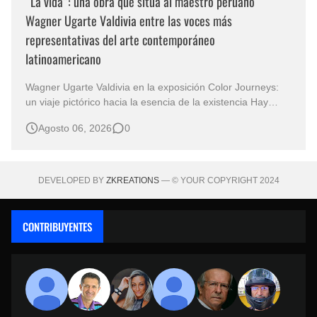
“La vida”: una obra que sitúa al maestro peruano
Wagner Ugarte Valdivia entre las voces más
representativas del arte contemporáneo
latinoamericano
Wagner Ugarte Valdivia en la exposición Color Journeys:
un viaje pictórico hacia la esencia de la existencia Hay
obras que no buscan describir el mundo, sino iluminar
Agosto 06, 2026
0
aquello que permanece oculto en la conciencia humana.
Esa es la primera sensación que despierta "La vida" , una
creación…
DEVELOPED BY
ZKREATIONS
— © YOUR COPYRIGHT 2024
CONTRIBUYENTES