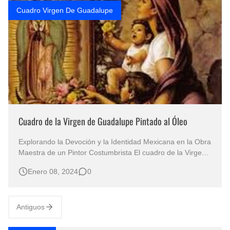
Cuadro Virgen De Guadalupe
Cuadro de la Virgen de Guadalupe Pintado al Óleo
Explorando la Devoción y la Identidad Mexicana en la Obra
Maestra de un Pintor Costumbrista El cuadro de la Virgen
de Guadalupe, pintado al óleo por el virtuoso artista
Enero 08, 2024
0
costumbrista mexicano Jesús Helguera, emerge como una
ventana que trasciende lo terrenal, sumergiéndonos en un
momento icónico y …
Antiguos