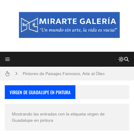
Frutas y Flores Para Colorear Imágenes
Pintores de Paisajes Famosos, Arte al Óleo
Dibujos para Colorear, una Actividad Divertida para Niños y Niñas
VIRGEN DE GUADALUPE EN PINTURA
Dibujos Fáciles Para Pintar con Acrílico (Minimalismo Artístico)
Mostrando las entradas con la etiqueta
virgen de
Convocatoria exposición itinerante "SEMILLAS DE ARMONÍA 2025"
Guadalupe en pintura
San Valentín Dibujos a Lápiz del 14 de Febrero