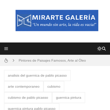
Frutas y Flores Para Colorear Imágenes
Pintores de Paisajes Famosos, Arte al Óleo
Dibujos para Colorear, una Actividad Divertida para Niños y Niñas
analisis del guernica de pablo picasso
Dibujos Fáciles Para Pintar con Acrílico (Minimalismo Artístico)
arte contemporaneo
cubismo
Convocatoria exposición itinerante "SEMILLAS DE ARMONÍA 2025"
cubismo de pablo picasso
guernica pintura
San Valentín Dibujos a Lápiz del 14 de Febrero
guernica pintura pablo picasso