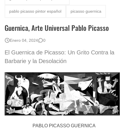
Rostros Bellos, La Perfección del Dibujo A Lápiz, Biryulina Vita
pablo picasso pintor español
picasso guernica
Fotos Artísticas de las Actrices de Hollywood Más Bellas del Mundo
Guernica, Arte Universal Pablo Picasso
Que significan los cuadros de negras africanas?
Enero 04, 2024
0
El mundo del arte en pintura surrealista
El Guernica de Picasso: Un Grito Contra la
Barbarie y la Desolación
PABLO PICASSO
GUERNICA