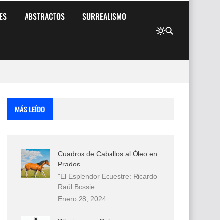
ES
ABSTRACTOS
SURREALISMO
MÁS LEÍDO
Cuadros de Caballos al Óleo en
Prados
"El Esplendor Ecuestre: Ricardo
Raúl Bossie…
Enero 28, 2024