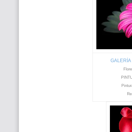
GALERÍA
Flor
PINT
Pintur
Re