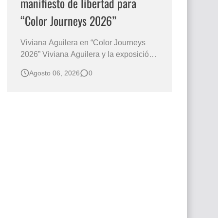
manifiesto de libertad para
“Color Journeys 2026”
Viviana Aguilera en “Color Journeys
2026” Viviana Aguilera y la exposición
Color Journeys: una mirada pictórica
Agosto 06, 2026
0
que une India, Brasil y Colombia El arte
posee la extraordinaria capacidad de
anticiparse a las palabras. Antes de que
exista una explicación, una imagen ya
ha despertado emociones, pre…