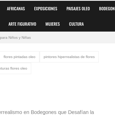
AFRICANAS
EXPOSICIONES
PAISAJES OLEO
BODEGON
ARTE FIGURATIVO
MUJERES
CULTURA
 para Niños y Niñas
alismo Artístico)
flores pintadas oleo
pintores hiperrealistas de flores
AS DE ARMONÍA 2025"
nturas flores oleo
o
, Biryulina Vita
 Más Bellas del Mundo
s?
errealismo en Bodegones que Desafían la