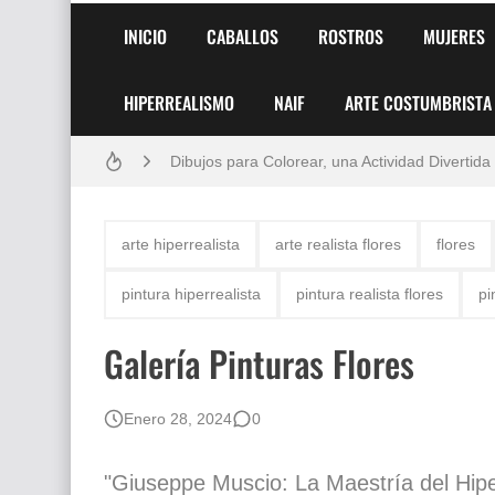
INICIO
CABALLOS
ROSTROS
MUJERES
Frutas y Flores Para Colorear Imágenes
HIPERREALISMO
NAIF
ARTE COSTUMBRISTA
Pintores de Paisajes Famosos, Arte al Óleo
Dibujos para Colorear, una Actividad Divertida
Dibujos Fáciles Para Pintar con Acrílico (Minim
arte hiperrealista
arte realista flores
flores
Convocatoria exposición itinerante "SEMILL
pintura hiperrealista
pintura realista flores
pi
San Valentín Dibujos a Lápiz del 14 de Febrer
Galería Pinturas Flores
Rostros Bellos, La Perfección del Dibujo A Lápiz
Fotos Artísticas de las Actrices de Hollywood
Enero 28, 2024
0
Que significan los cuadros de negras africana
"Giuseppe Muscio: La Maestría del Hip