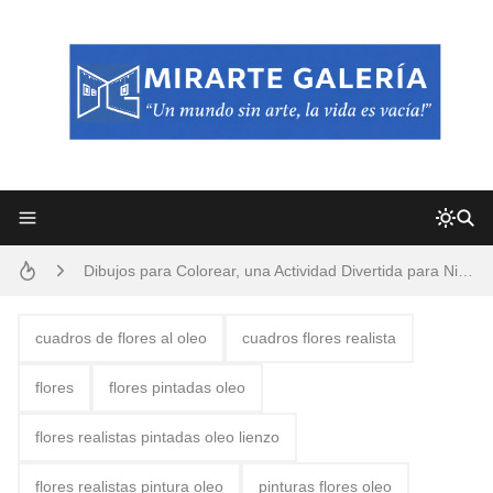
Frutas y Flores Para Colorear Imágenes
Pintores de Paisajes Famosos, Arte al Óleo
Dibujos para Colorear, una Actividad Divertida para Niños y Niñas
Dibujos Fáciles Para Pintar con Acrílico (Minimalismo Artístico)
Convocatoria exposición itinerante "SEMILLAS DE ARMONÍA 2025"
cuadros de flores al oleo
cuadros flores realista
San Valentín Dibujos a Lápiz del 14 de Febrero
flores
flores pintadas oleo
Rostros Bellos, La Perfección del Dibujo A Lápiz, Biryulina Vita
flores realistas pintadas oleo lienzo
Fotos Artísticas de las Actrices de Hollywood Más Bellas del Mundo
flores realistas pintura oleo
pinturas flores oleo