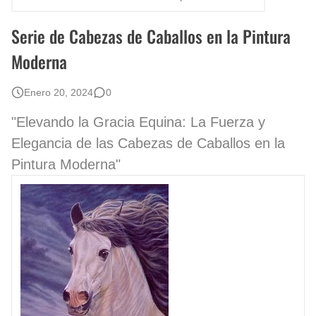
Rostros Bellos, La Perfección del Dibujo A Lápiz, Biryulina Vita
Serie de Cabezas de Caballos en la Pintura
Fotos Artísticas de las Actrices de Hollywood Más Bellas del Mundo
Moderna
Que significan los cuadros de negras africanas?
Enero 20, 2024
0
El mundo del arte en pintura surrealista
"Elevando la Gracia Equina: La Fuerza y
Elegancia de las Cabezas de Caballos en la
Pintura Moderna"