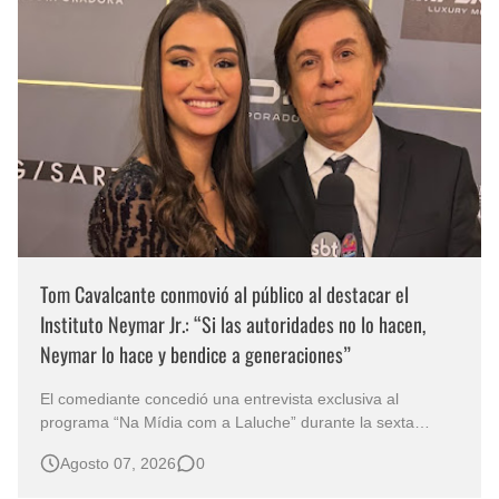
Tom Cavalcante conmovió al público al destacar el
Instituto Neymar Jr.: “Si las autoridades no lo hacen,
Neymar lo hace y bendice a generaciones”
El comediante concedió una entrevista exclusiva al
programa “Na Mídia com a Laluche” durante la sexta
edición de la Subasta del Instituto Neymar Jr., uno de los
Agosto 07, 2026
0
eventos benéficos más importantes de Brasil. En medio del
glamour de la sexta edición de la Subasta del Instituto