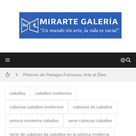
Frutas y Flores Para Colorear Imágenes
Pintores de Paisajes Famosos, Arte al Óleo
Dibujos para Colorear, una Actividad Divertida para Niños y Niñas
caballos
caballos modernos
Dibujos Fáciles Para Pintar con Acrílico (Minimalismo Artístico)
cabezas caballos modernos
cabezas de caballos
Convocatoria exposición itinerante "SEMILLAS DE ARMONÍA 2025"
pintura moderna caballos
serie cabezas caballos
San Valentín Dibujos a Lápiz del 14 de Febrero
serie de cabezas de caballos en la pintura moderna