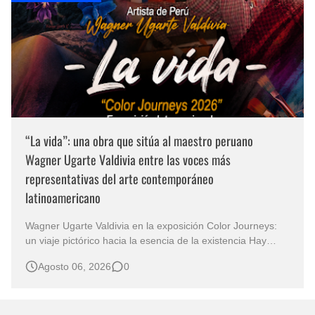
“La vida”: una obra que sitúa al maestro peruano
Wagner Ugarte Valdivia entre las voces más
representativas del arte contemporáneo
latinoamericano
Wagner Ugarte Valdivia en la exposición Color Journeys:
un viaje pictórico hacia la esencia de la existencia Hay
obras que no buscan describir el mundo, sino iluminar
Agosto 06, 2026
0
aquello que permanece oculto en la conciencia humana.
Esa es la primera sensación que despierta "La vida" , una
creación…