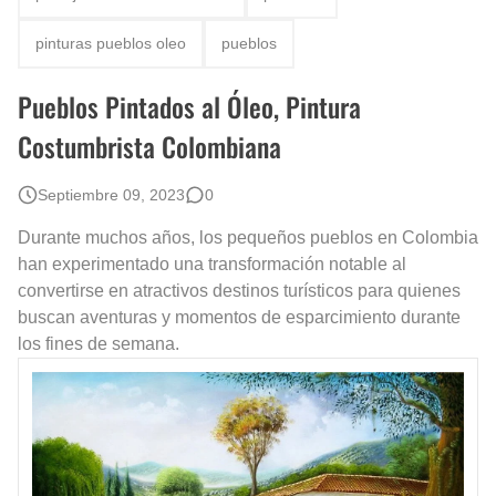
Rostros Bellos, La Perfección del Dibujo A Lápiz, Biryulina Vita
pinturas pueblos oleo
pueblos
Fotos Artísticas de las Actrices de Hollywood Más Bellas del Mundo
Pueblos Pintados al Óleo, Pintura
Que significan los cuadros de negras africanas?
Costumbrista Colombiana
El mundo del arte en pintura surrealista
Septiembre 09, 2023
0
Durante muchos años, los pequeños pueblos en Colombia
han experimentado una transformación notable al
convertirse en atractivos destinos turísticos para quienes
buscan aventuras y momentos de esparcimiento durante
los fines de semana.