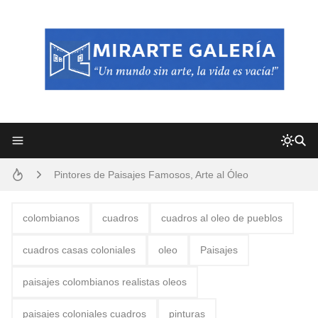
Frutas y Flores Para Colorear Imágenes
Pintores de Paisajes Famosos, Arte al Óleo
Dibujos para Colorear, una Actividad Divertida para Niños y Niñas
colombianos
cuadros
cuadros al oleo de pueblos
Dibujos Fáciles Para Pintar con Acrílico (Minimalismo Artístico)
cuadros casas coloniales
oleo
Paisajes
Convocatoria exposición itinerante "SEMILLAS DE ARMONÍA 2025"
paisajes colombianos realistas oleos
San Valentín Dibujos a Lápiz del 14 de Febrero
paisajes coloniales cuadros
pinturas