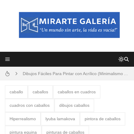
Frutas y Flores Para Colorear Imágenes
Pintores de Paisajes Famosos, Arte al Óleo
Dibujos para Colorear, una Actividad Divertida para Niños y Niñas
Dibujos Fáciles Para Pintar con Acrílico (Minimalismo Artístico)
Convocatoria exposición itinerante "SEMILLAS DE ARMONÍA 2025"
caballo
caballos
caballos en cuadros
San Valentín Dibujos a Lápiz del 14 de Febrero
cuadros con caballos
dibujos caballos
Rostros Bellos, La Perfección del Dibujo A Lápiz, Biryulina Vita
Hiperrealismo
lyuba lamakova
pintora de caballos
Fotos Artísticas de las Actrices de Hollywood Más Bellas del Mundo
pintura equina
pinturas de caballos