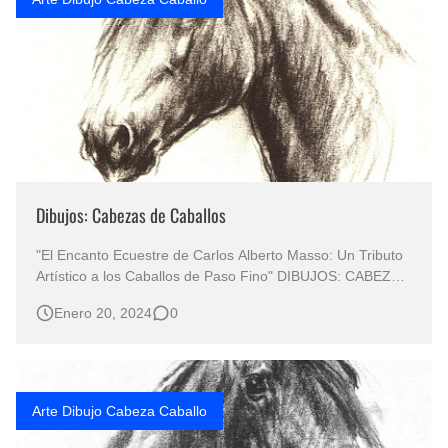
Dibujos: Cabezas de Caballos
"El Encanto Ecuestre de Carlos Alberto Masso: Un Tributo
Artístico a los Caballos de Paso Fino" DIBUJOS: CABEZAS
DE CABALLOS Dibujos de Caballos Arte en Dibujos de
Enero 20, 2024
0
Caballos Dibujos en Sanguina de cabezas de Caballos
Pintor Carlos Alberto Masso Dibujos Cabezas Caballos
"Explorando…
Arte Dibujo Cabeza Caballo