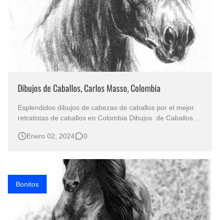
Dibujos de Caballos, Carlos Masso, Colombia
Esplendidos dibujos de cabezas de caballos por el mejor
retratistas de caballos en Colombia Dibujos de Caballos al
Óleo Imágenes de Dibujos de Caballos Pintor Colombianos
Enero 02, 2024
0
de Caballos Famosos: “Carlos Alberto Masso” Dibujos de
Caballos / Caballos Dibujos / Pinturas de Caballos con
Carbonc…
Bonitos