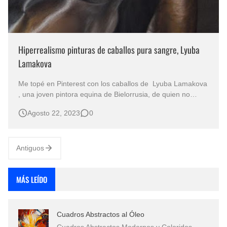
Hiperrealismo pinturas de caballos pura sangre, Lyuba
Lamakova
Me topé en Pinterest con los caballos de Lyuba Lamakova
, una joven pintora equina de Bielorrusia, de quien no
encontré mayor información, solo que utiliza el
Agosto 22, 2023
0
pseudónimo de “Leskart”. Como mi animal favorito es el
caballo, es lógico que me gusten los cuadros de esta
estupenda artista que pinta al…
Antiguos
MÁS LEÍDO
Cuadros Abstractos al Óleo
Cuadros Abstractos Modernos y Coloridos