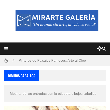
Frutas y Flores Para Colorear Imágenes
Pintores de Paisajes Famosos, Arte al Óleo
Dibujos para Colorear, una Actividad Divertida para Niños y Niñas
DIBUJOS CABALLOS
Dibujos Fáciles Para Pintar con Acrílico (Minimalismo Artístico)
Mostrando las entradas con la etiqueta
dibujos caballos
Convocatoria exposición itinerante "SEMILLAS DE ARMONÍA 2025"
San Valentín Dibujos a Lápiz del 14 de Febrero