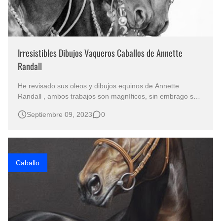
Irresistibles Dibujos Vaqueros Caballos de Annette
Randall
He revisado sus oleos y dibujos equinos de Annette
Randall , ambos trabajos son magníficos, sin embrago son
los dibujos a lápiz los que me seducen de manera
Septiembre 09, 2023
0
irresistible , por tal motivo he decidido compartir con todos
los amantes del caballo estas bonitas imágenes, espero
les encanten tan…
Caballo