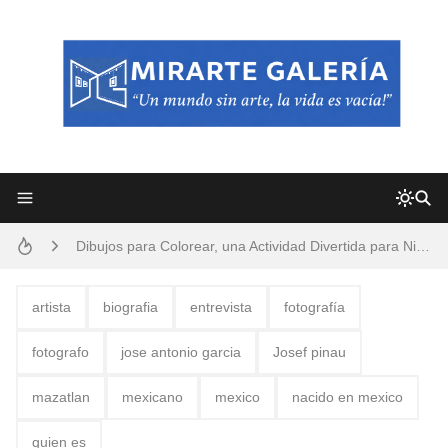
Frutas y Flores Para Colorear Imágenes
Pintores de Paisajes Famosos, Arte al Óleo
Dibujos para Colorear, una Actividad Divertida para Niños y Niñas
Dibujos Fáciles Para Pintar con Acrílico (Minimalismo Artístico)
Convocatoria exposición itinerante "SEMILLAS DE ARMONÍA 2025"
artista
biografia
entrevista
fotografía
San Valentín Dibujos a Lápiz del 14 de Febrero
fotografo
jose antonio garcia
Josef pinau
Rostros Bellos, La Perfección del Dibujo A Lápiz, Biryulina Vita
mazatlan
mexicano
mexico
nacido en mexico
Fotos Artísticas de las Actrices de Hollywood Más Bellas del Mundo
quien es