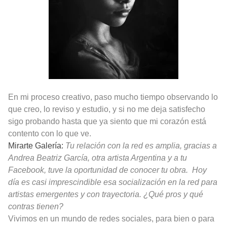
En mi proceso creativo, paso mucho tiempo observando lo
que creo, lo reviso y estudio, y si no me deja satisfecho
sigo probando hasta que ya siento que mi corazón está
contento con lo que ve.
Mirarte Galería:
Tu relación con la red es amplia, gracias a
Andrea Beatriz García, otra artista Argentina y a tu
Facebook, tuve la oportunidad de conocer tu obra.
Hoy
día es casi imprescindible esa socialización en la red para
artistas emergentes y con trayectoria. ¿Qué pros y qué
contras tienen?
Vivimos en un mundo de redes sociales, para bien o para