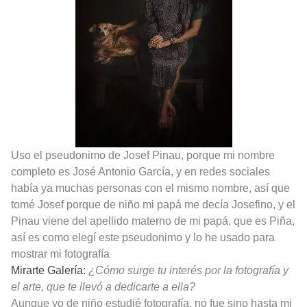
Uso el pseudonimo de Josef Pinau, porque mi nombre
completo es José Antonio García, y en redes sociales
había ya muchas personas con el mismo nombre, así que
tomé Josef porque de niño mi papá me decía Josefino, y el
Pinau viene del apellido materno de mi papá, que es Piña,
así es como elegí este pseudonimo y lo he usado para
mostrar mi fotografía
Mirarte Galería:
¿Cómo surge tu interés por la fotografía y
el arte, que te llevó a dedicarte a ella?
Aunque yo de niño estudié fotografía, no fue sino hasta mi