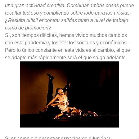
una gran actividad creativa. Combinar ambas cosas puede
resultar tedioso y complicado sobre todo para los artistas.
¿Resulta difícil encontrar salidas tanto a nivel de trabajo
como de promoción?
Si, son tiempos difíciles, hemos vivido muchos cambios
con esta pandemia y los efectos sociales y económicos.
Pero lo único constante en esta vida es el cambio, el que
se adapte más rápidamente será el que salga adelante.
Si es complejo encontrar espacios de difusión y