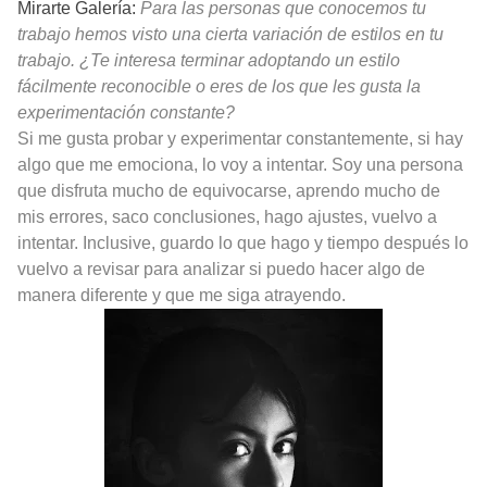
Mirarte Galería:
Para las personas que conocemos tu
trabajo hemos visto una cierta variación de estilos en tu
trabajo. ¿Te interesa terminar adoptando un estilo
fácilmente reconocible o eres de los que les gusta la
experimentación constante?
Si me gusta probar y experimentar constantemente, si hay
algo que me emociona, lo voy a intentar. Soy una persona
que disfruta mucho de equivocarse, aprendo mucho de
mis errores, saco conclusiones, hago ajustes, vuelvo a
intentar. Inclusive, guardo lo que hago y tiempo después lo
vuelvo a revisar para analizar si puedo hacer algo de
manera diferente y que me siga atrayendo.