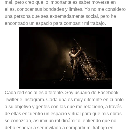
mal, pero creo que lo importante es saber moverse en
ellas, conocer sus bondades y límites. Yo no me considero
una persona que sea extremadamente social, pero he
encontrado un espacio para compartir mi trabajo.
Cada red social es diferente. Soy usuario de Facebook,
Twitter e Instagram. Cada una es muy diferente en cuanto
a su objetivo y gentes con las que me relaciono, a través
de ellas encuentro un espacio virtual para que mis obras
se conozcan, asumir un rol dinámico, entiendo que no
debo esperar a ser invitado a compartir mi trabajo en