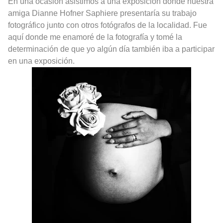
En una ocasión asistimos a una exposición donde nuestra
amiga Dianne Hofner Saphiere presentaría su trabajo
fotográfico junto con otros fotógrafos de la localidad. Fue
aquí donde me enamoré de la fotografía y tomé la
determinación de que yo algún día también iba a participar
en una exposición.