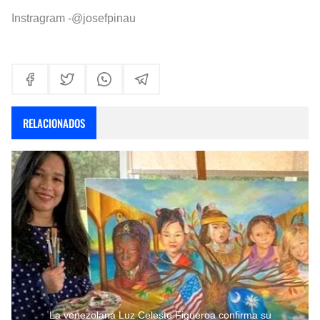
Instragram -@josefpinau
RELACIONADOS
La venezolana Luz Celeste Figueroa confirma su