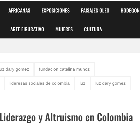
AFRICANAS
EXPOSICIONES
PAISAJES OLEO
BODEGON
ARTE FIGURATIVO
MUJERES
CULTURA
 para Niños y Niñas
luz dary gomez
fundacion catalina munoz
alismo Artístico)
lideresas sociales de colombia
luz
luz dary gomez
AS DE ARMONÍA 2025"
o
Liderazgo y Altruismo en Colombia
, Biryulina Vita
 Más Bellas del Mundo