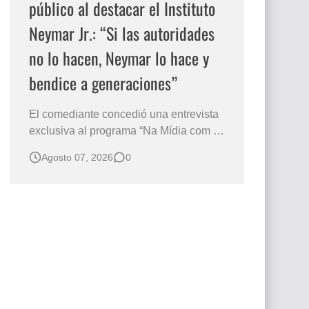
público al destacar el Instituto
Neymar Jr.: “Si las autoridades
no lo hacen, Neymar lo hace y
bendice a generaciones”
El comediante concedió una entrevista
exclusiva al programa “Na Mídia com a
Laluche” durante la sexta edición de la
Agosto 07, 2026
0
Subasta del Instituto Neymar Jr., uno de
los eventos benéficos más importantes
de Brasil. En medio del glamour de la
sexta edición de la Subasta del Instituto
Neymar Jr., considerad…