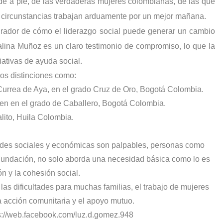
 de a pie, de las verdaderas mujeres colombianas, de las que
las circunstancias trabajan arduamente por un mejor mañana.
rador de cómo el liderazgo social puede generar un cambio
alina Muñoz es un claro testimonio de compromiso, lo que la
iativas de ayuda social.
ios distinciones como:
urrea de Aya, en el grado Cruz de Oro, Bogotá Colombia.
en en el grado de Caballero, Bogotá Colombia.
alito, Huila Colombia.
des sociales y económicas son palpables, personas como
 Fundación, no solo aborda una necesidad básica como lo es
ón y la cohesión social.
as dificultades para muchas familias, el trabajo de mujeres
 acción comunitaria y el apoyo mutuo.
s://web.facebook.com/luz.d.gomez.948