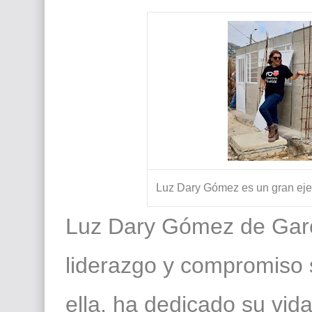
Que significan los cuadros de negras africana
El mundo del arte en pintura surrealista
Luz Dary Gómez es un gran eje
Luz Dary Gómez de Garc
liderazgo y compromiso 
ella, ha dedicado su vid