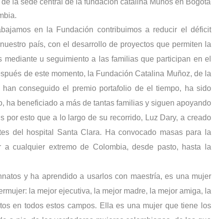
 de la sede central de la fundación catalina Muños en Bogotá
mbia.
bajamos en la Fundación contribuimos a reducir el déficit
uestro país, con el desarrollo de proyectos que permiten la
 mediante u seguimiento a las familias que participan en el
después de este momento, la Fundación Catalina Muñoz, de la
han conseguido el premio portafolio de el tiempo, ha sido
, ha beneficiado a más de tantas familias y siguen apoyando
 por esto que a lo largo de su recorrido, Luz Dary, a creado
ntes del hospital Santa Clara. Ha convocado masas para la
r a cualquier extremo de Colombia, desde pasto, hasta la
nnatos y ha aprendido a usarlos con maestría, es una mujer
rmujer: la mejor ejecutiva, la mejor madre, la mejor amiga, la
tos en todos estos campos. Ella es una mujer que tiene los