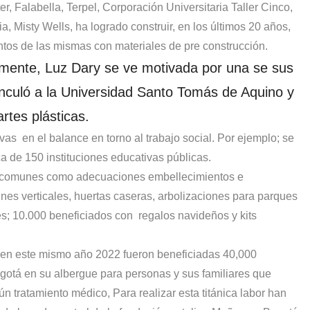
 Falabella, Terpel, Corporación Universitaria Taller Cinco,
 Misty Wells, ha logrado construir, en los últimos 20 años,
tos de las mismas con materiales de pre construcción.
lmente, Luz Dary se ve motivada por una se sus
vinculó a la Universidad Santo Tomás de Aquino y
rtes plásticas.
ivas
en el balance
en torno al trabajo social. Por ejemplo; se
ica de 150 instituciones educativas públicas.
s comunes como adecuaciones embellecimientos e
nes verticales, huertas caseras, arbolizaciones para parques
es; 10.000 beneficiados con
regalos navideños y kits
e en este mismo año 2022 fueron beneficiadas 40,000
otá en su albergue para personas y sus familiares que
n tratamiento médico, Para realizar esta titánica labor han