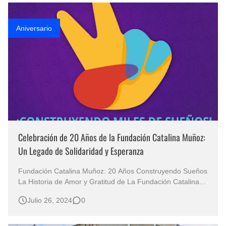
Fotos Artísticas de las Actrices de Hollywood Más Bellas del Mundo
Aniversario
Que significan los cuadros de negras africanas?
El mundo del arte en pintura surrealista
Celebración de 20 Años de la Fundación Catalina Muñoz:
Un Legado de Solidaridad y Esperanza
Fundación Catalina Muñoz: 20 Años Construyendo Sueños
La Historia de Amor y Gratitud de La Fundación Catalina
Muñoz Por Cearing. Hace dos décadas, el amor por los
Julio 26, 2024
0
demás y la gratitud por un milagro de vida dieron origen a
la Fundación Catalina Muñoz. Luz Dary Gómez García,
junto a Óscar Muñ…