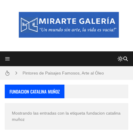
Frutas y Flores Para Colorear Imágenes
Pintores de Paisajes Famosos, Arte al Óleo
Dibujos para Colorear, una Actividad Divertida para Niños y Niñas
Dibujos Fáciles Para Pintar con Acrílico (Minimalismo Artístico)
FUNDACION CATALINA MUÑOZ
Convocatoria exposición itinerante "SEMILLAS DE ARMONÍA 2025"
Mostrando las entradas con la etiqueta
fundacion catalina
San Valentín Dibujos a Lápiz del 14 de Febrero
muñoz
Rostros Bellos, La Perfección del Dibujo A Lápiz, Biryulina Vita