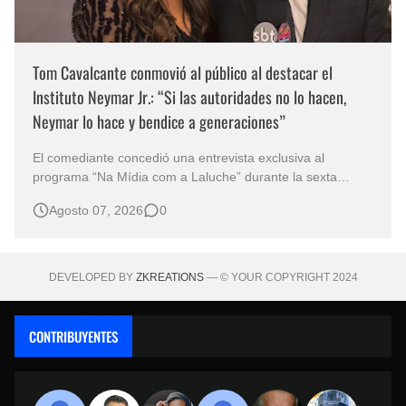
Tom Cavalcante conmovió al público al destacar el
Instituto Neymar Jr.: “Si las autoridades no lo hacen,
Neymar lo hace y bendice a generaciones”
El comediante concedió una entrevista exclusiva al
programa “Na Mídia com a Laluche” durante la sexta
edición de la Subasta del Instituto Neymar Jr., uno de los
Agosto 07, 2026
0
eventos benéficos más importantes de Brasil. En medio del
glamour de la sexta edición de la Subasta del Instituto
Neymar Jr., considerad…
DEVELOPED BY
ZKREATIONS
— © YOUR COPYRIGHT 2024
CONTRIBUYENTES