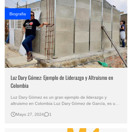
Biografia
Luz Dary Gómez: Ejemplo de Liderazgo y Altruismo en
Colombia
Luz Dary Gómez es un gran ejemplo de liderazgo y
altruismo en Colombia Luz Dary Gómez de García, es un
ejemplo de liderazgo y compromiso social en Colombia ya
Mayo 27, 2024
1
que ella, ha dedicado su vida a liderar y promover
iniciativas sociales que transforman comunidades en el
país.