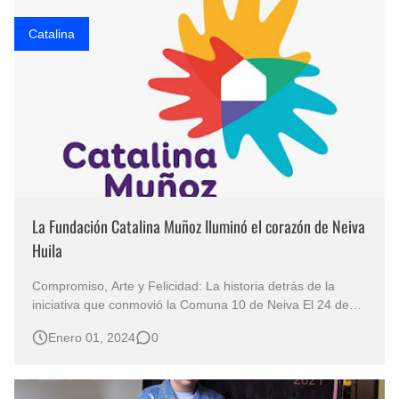
Catalina
La Fundación Catalina Muñoz Iluminó el corazón de Neiva
Huila
Compromiso, Arte y Felicidad: La historia detrás de la
iniciativa que conmovió la Comuna 10 de Neiva El 24 de
diciembre de 2023, la ciudad de Neiva Huila se vistió de
Enero 01, 2024
0
alegría y esperanza con una actividad que se ha
convertido en un faro de solidaridad en varias ciudades a
lo largo de los años. La…