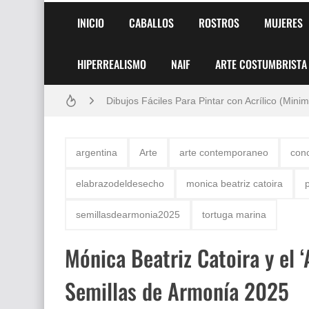
Frutas y Flores Para Colorear Imágenes
INICIO
CABALLOS
ROSTROS
MUJERES
Pintores de Paisajes Famosos, Arte al Óleo
HIPERREALISMO
NAIF
ARTE COSTUMBRISTA
Dibujos para Colorear, una Actividad Divertida
Dibujos Fáciles Para Pintar con Acrílico (Minim
Convocatoria exposición itinerante "SEMILL
argentina
Arte
arte contemporaneo
con
San Valentín Dibujos a Lápiz del 14 de Febrer
elabrazodeldesecho
monica beatriz catoira
Rostros Bellos, La Perfección del Dibujo A Lápiz
semillasdearmonia2025
tortuga marina
Fotos Artísticas de las Actrices de Hollywood
Mónica Beatriz Catoira y el 
Que significan los cuadros de negras africana
Semillas de Armonía 2025
El mundo del arte en pintura surrealista