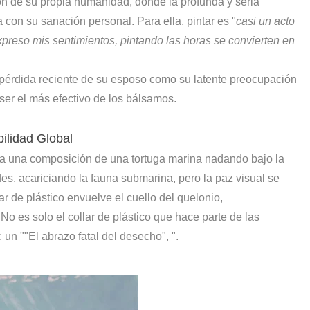
ón de su propia humanidad, donde la profunda y seria
 con su sanación personal. Para ella, pintar es "
casi un acto
reso mis sentimientos, pintando las horas se convierten en
la pérdida reciente de su esposo como su latente preocupación
 ser el más efectivo de los bálsamos.
bilidad Global
nta una composición de una tortuga marina nadando bajo la
rdes, acariciando la fauna submarina, pero la paz visual se
ar de plástico envuelve el cuello del quelonio,
No es solo el collar de plástico que hace parte de las
: un ""El abrazo fatal del desecho", ".