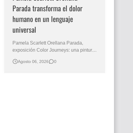
Parada transforma el dolor
humano en un lenguaje
universal
Pamela Scarlett Orellana Parada,
exposición Color Journeys: una pintura
que abraza la memoria y la dignidad La
Agosto 06, 2026
0
primera mirada basta para comprender
que algunas obras no necesitan
levantar la voz para permanecer en la
memoria. "Refuge in Your Mantle", de la
artista Pamela Scarlett Orella…