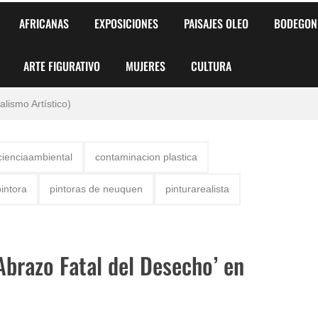
AFRICANAS
EXPOSICIONES
PAISAJES OLEO
BODEGON
ARTE FIGURATIVO
MUJERES
CULTURA
 para Niños y Niñas
alismo Artístico)
AS DE ARMONÍA 2025"
cienciaambiental
contaminacion plastica
o
pintora
pintoras de neuquen
pinturarealista
, Biryulina Vita
 Más Bellas del Mundo
‘Abrazo Fatal del Desecho’ en
s?