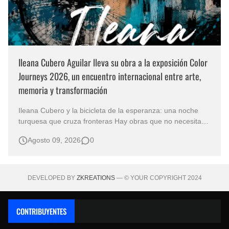
Ileana Cubero Aguilar lleva su obra a la exposición Color
Journeys 2026, un encuentro internacional entre arte,
memoria y transformación
Ileana Cubero y la bicicleta de la esperanza: una noche
turquesa que cruza fronteras Hay obras que no necesitan
representar un lugar específico para hablarnos de un
Agosto 09, 2026
0
mundo reconocible. En Noche turqueza, de la artista
costarricense Ileana Cubero Aguilar, una bicicleta parece
avanzar entre fragment…
DEVELOPED BY
ZKREATIONS
— © YOUR COPYRIGHT 2024
CONTRIBUYENTES