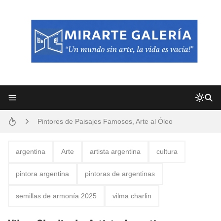
Frutas y Flores Para Colorear Imágenes
Pintores de Paisajes Famosos, Arte al Óleo
Dibujos para Colorear, una Actividad Divertida para Niños y Niñas
argentina
Arte
artista argentina
cultura
Dibujos Fáciles Para Pintar con Acrílico (Minimalismo Artístico)
pintora argentina
pintoras de argentinas
Convocatoria exposición itinerante "SEMILLAS DE ARMONÍA 2025"
semillas de armonía 2025
vilma charlin
San Valentín Dibujos a Lápiz del 14 de Febrero