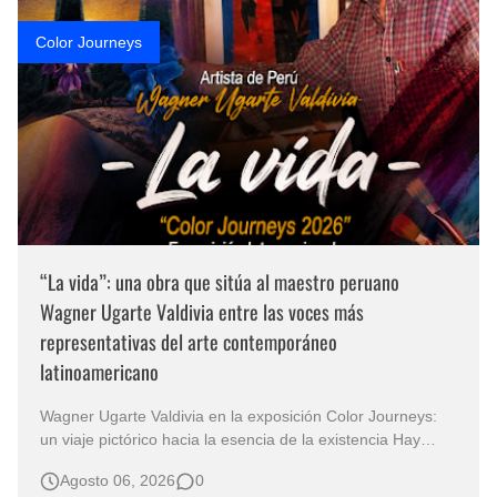
Color Journeys
“La vida”: una obra que sitúa al maestro peruano
Wagner Ugarte Valdivia entre las voces más
representativas del arte contemporáneo
latinoamericano
Wagner Ugarte Valdivia en la exposición Color Journeys:
un viaje pictórico hacia la esencia de la existencia Hay
obras que no buscan describir el mundo, sino iluminar
Agosto 06, 2026
0
aquello que permanece oculto en la conciencia humana.