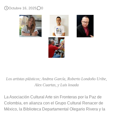
Rostros Bellos, La Perfección del Dibujo A Lápiz, Biryulina Vita
Octubre 16, 2025
0
Fotos Artísticas de las Actrices de Hollywood Más Bellas del Mundo
Que significan los cuadros de negras africanas?
El mundo del arte en pintura surrealista
Los artistas plásticos; Andrea García, Roberto Londoño Uribe,
Alex Cuartas, y Luis losada
La Asociación Cultural Arte sin Fronteras por la Paz de
Colombia, en alianza con el Grupo Cultural Renacer de
México, la Biblioteca Departamental Olegario Rivera y la