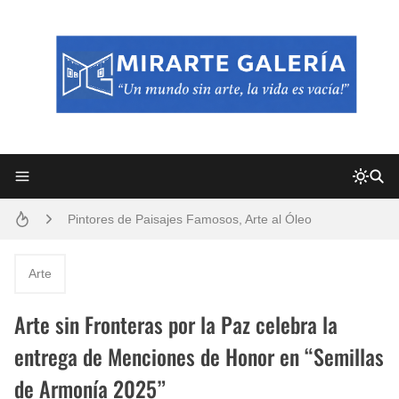
Frutas y Flores Para Colorear Imágenes
Pintores de Paisajes Famosos, Arte al Óleo
Dibujos para Colorear, una Actividad Divertida para Niños y Niñas
Arte
Dibujos Fáciles Para Pintar con Acrílico (Minimalismo Artístico)
Arte sin Fronteras por la Paz celebra la
Convocatoria exposición itinerante "SEMILLAS DE ARMONÍA 2025"
entrega de Menciones de Honor en “Semillas
de Armonía 2025”
San Valentín Dibujos a Lápiz del 14 de Febrero