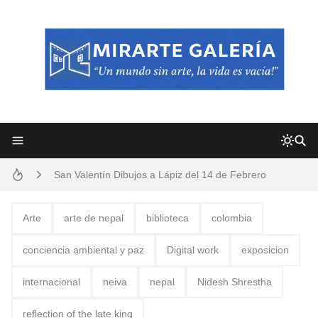
Frutas y Flores Para Colorear Imágenes
Pintores de Paisajes Famosos, Arte al Óleo
Dibujos para Colorear, una Actividad Divertida para Niños y Niñas
Dibujos Fáciles Para Pintar con Acrílico (Minimalismo Artístico)
Convocatoria exposición itinerante "SEMILLAS DE ARMONÍA 2025"
San Valentín Dibujos a Lápiz del 14 de Febrero
Rostros Bellos, La Perfección del Dibujo A Lápiz, Biryulina Vita
Arte
arte de nepal
biblioteca
colombia
Fotos Artísticas de las Actrices de Hollywood Más Bellas del Mundo
conciencia ambiental y paz
Digital work
exposicion
Que significan los cuadros de negras africanas?
internacional
neiva
nepal
Nidesh Shrestha
El mundo del arte en pintura surrealista
reflection of the late king