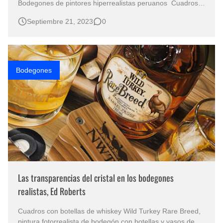
Bodegones de pintores hiperrealistas peruanos Cuadros
al óleo bodegones de frutas hiperrealistas Hiperrealismo
Septiembre 21, 2023
0
bodegones pintados al óleo sobre lienzo El género del
arte del bodegónhiperrealista en su máxima expresión
Naturalezas Muertas y…
Bodegones
Las transparencias del cristal en los bodegones
realistas, Ed Roberts
Cuadros con botellas de whiskey Wild Turkey Rare Breed,
pintura fotorrealista de bodegón con botellas y vasos de