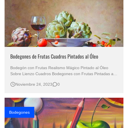
Bodegones de Frutas Cuadros Pintados al Óleo
Bodegón con Frutas Realismo Mágico Pintado al Óleo
Sobre Lienzo Cuadros Bodegones con Frutas Pintadas al
Óleo Bodegones con Fruteros Pintura al Óleo Preciosos
Noviembre 24, 2023
0
Bodegones de Frutas Bodegón con Copa de Vino y
Frutas sobre mesa rustica Bodegón con Frutas Cuadro
al Óleo Hi…
Bodegones