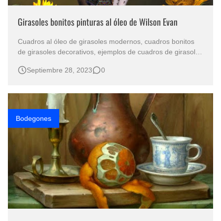
Girasoles bonitos pinturas al óleo de Wilson Evan
Cuadros al óleo de girasoles modernos, cuadros bonitos
de girasoles decorativos, ejemplos de cuadros de girasoles
para pintar, cuadros de girasoles pintados al óleo, cuadros
Septiembre 28, 2023
0
de girasoles para decorar la sala, cuadros de girasoles
para la cocina, pinturas de girasoles famosas, cuadro de
girasoles e…
Bodegones