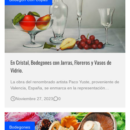
En Cristal, Bodegones con Jarras, Floreros y Vasos de
Vidrio.
La obra del renombrado artista Paco Yuste, proveniente de
Valencia, España, se enmarca en la representación
hiperrealista de bodegones, ofreciendo una visión
Noviembre 27, 2023
0
detallada y cautivadora de jarrones, copas y vasijas de
cristal repletos de flores exquisitamente pintadas al óleo.
Galería Oleos de Jar…
Bodegones