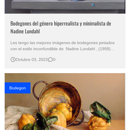
Bodegones del género hiperrealista y minimalista de
Nadine Lundahl
Les tengo las mejores imágenes de bodegones pintados
con el estilo inconfundible de Nadine Lundahl , (1958)
pintor de Bélgica. Hiperrealismo genero bodegon pintado
Octubre 03, 2023
0
al óleo Imágenes de cuadros de bodegones pintados
Hiperrealismo cuadros al óleo de bodegones Laminas de
bodegones pintados Ideas d…
Bodegon