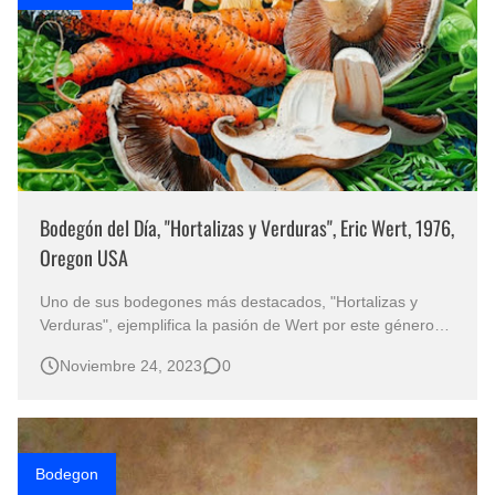
Bodegón del Día, "Hortalizas y Verduras", Eric Wert, 1976,
Oregon USA
Uno de sus bodegones más destacados, "Hortalizas y
Verduras", ejemplifica la pasión de Wert por este género
artístico. Esta obra no solo resalta su talento innato, sino
Noviembre 24, 2023
0
también su habilidad para capturar la esencia de objetos
comunes y transmitirla de manera cautivadora al
espectador. …
Bodegon