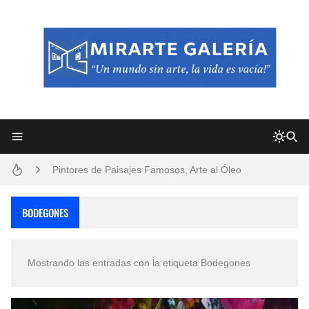
Frutas y Flores Para Colorear Imágenes
Pintores de Paisajes Famosos, Arte al Óleo
Dibujos para Colorear, una Actividad Divertida para Niños y Niñas
Dibujos Fáciles Para Pintar con Acrílico (Minimalismo Artístico)
BODEGONES
Convocatoria exposición itinerante "SEMILLAS DE ARMONÍA 2025"
Mostrando las entradas con la etiqueta
Bodegones
San Valentín Dibujos a Lápiz del 14 de Febrero
Rostros Bellos, La Perfección del Dibujo A Lápiz, Biryulina Vita