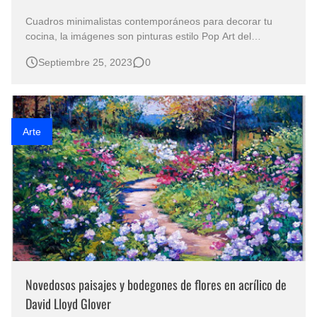
Cuadros minimalistas contemporáneos para decorar tu
cocina, la imágenes son pinturas estilo Pop Art del
talentoso Thomas C. Fedro , pintor de Estados Unidos.
Septiembre 25, 2023
0
Los diseños entre abstractos y modernos de sus cuadros
son ideales para el comedor o la cocina. Con estas
imágenes de bodegones contemporán…
Arte
Novedosos paisajes y bodegones de flores en acrílico de
David Lloyd Glover