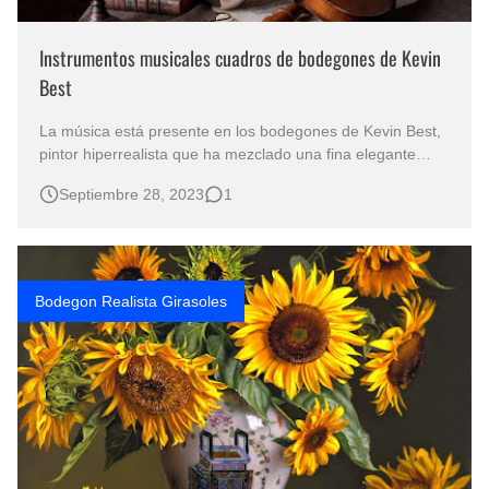
Instrumentos musicales cuadros de bodegones de Kevin
Best
La música está presente en los bodegones de Kevin Best,
pintor hiperrealista que ha mezclado una fina elegante
temática en torno al bodegón vanitas con instrumentos
Septiembre 28, 2023
1
musicales. Violin, partitura musical, libro, velón y calavera
en los cuadros con instrumentos de música Pintura
hiperrealista de …
Bodegon Realista Girasoles