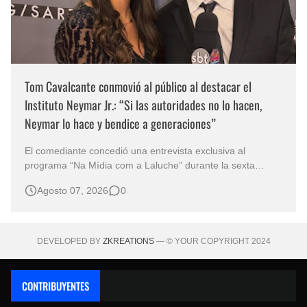
Tom Cavalcante conmovió al público al destacar el
Instituto Neymar Jr.: “Si las autoridades no lo hacen,
Neymar lo hace y bendice a generaciones”
El comediante concedió una entrevista exclusiva al
programa “Na Mídia com a Laluche” durante la sexta
edición de la Subasta del Instituto Neymar Jr., uno de los
Agosto 07, 2026
0
eventos benéficos más importantes de Brasil. En medio del
glamour de la sexta edición de la Subasta del Instituto
Neymar Jr., considerad…
DEVELOPED BY
ZKREATIONS
— © YOUR COPYRIGHT 2024
CONTRIBUYENTES