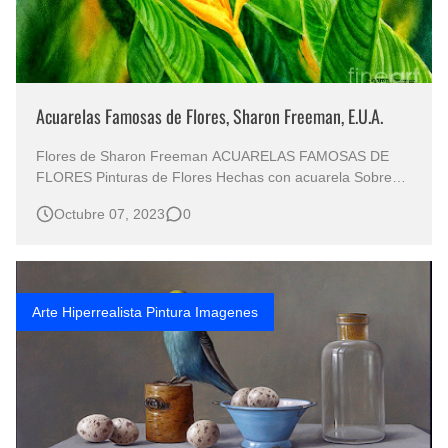
Acuarelas Famosas de Flores, Sharon Freeman, E.U.A.
Flores de Sharon Freeman ACUARELAS FAMOSAS DE
FLORES Pinturas de Flores Hechas con acuarela Sobre
Papel Pinturas Acuarelistas Bodegones de Flores Pintados
Octubre 07, 2023
0
con Acuarelas Imágenes de Diferentes Flores en Pinturas
Decorativas Desde lo más profundo de su paleta de
colores, Sharon Freema…
Arte Hiperrealista Pintura Imagenes