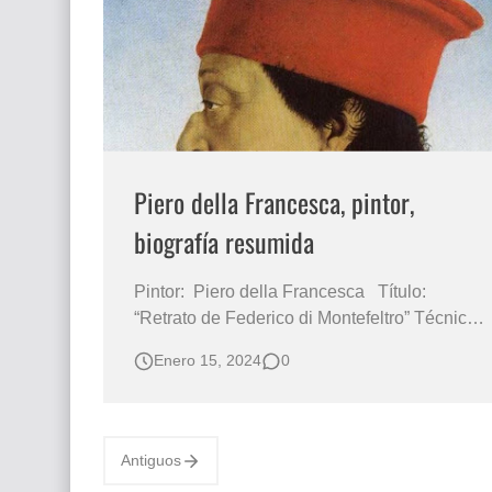
Que significan los cuadros de negras africana
El mundo del arte en pintura surrealista
Piero della Francesca, pintor,
biografía resumida
Pintor: Piero della Francesca Título:
“Retrato de Federico di Montefeltro” Técnica:
Óleo sobre lienzo Año: 1465-1466 Medidas
Enero 15, 2024
0
47 X 33 cm GALERIA UFFIZI, FLORENCIA
ITALIA En el Retrato de Federico di
Montefeltro, la cabeza del duque de Urbino
se recorta contra el cielo, con un paisaj…
Antiguos