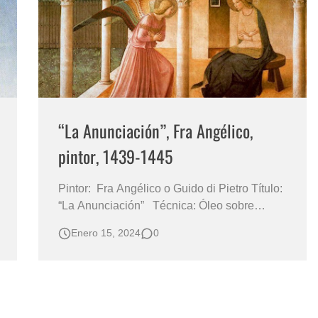
s?
“La Anunciación”, Fra Angélico,
pintor, 1439-1445
Pintor: Fra Angélico o Guido di Pietro Título:
“La Anunciación” Técnica: Óleo sobre
lienzo Año: 1439-1445 Medidas 256 X 334
Enero 15, 2024
0
cm MUSEO DI SAN MARCO, FLORENCIA,
ITALIA La Anunciación, pintada en esas
paredes, describe la aparición del Ángel
Gabriel a la Virgen María, la unión en Cr…