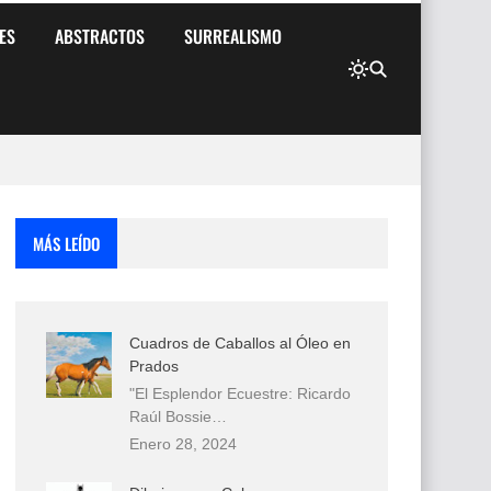
ES
ABSTRACTOS
SURREALISMO
MÁS LEÍDO
Cuadros de Caballos al Óleo en
Prados
"El Esplendor Ecuestre: Ricardo
Raúl Bossie…
Enero 28, 2024