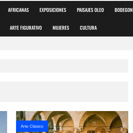
AFRICANAS
EXPOSICIONES
PAISAJES OLEO
BODEGON
ARTE FIGURATIVO
MUJERES
CULTURA
 para Niños y Niñas
alismo Artístico)
AS DE ARMONÍA 2025"
o
, Biryulina Vita
 Más Bellas del Mundo
Arte Clásico