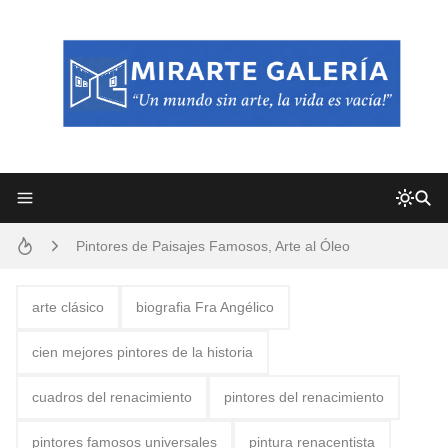
Frutas y Flores Para Colorear Imágenes
Pintores de Paisajes Famosos, Arte al Óleo
Dibujos para Colorear, una Actividad Divertida para Niños y Niñas
arte clásico
biografia Fra Angélico
Dibujos Fáciles Para Pintar con Acrílico (Minimalismo Artístico)
cien mejores pintores de la historia
Convocatoria exposición itinerante "SEMILLAS DE ARMONÍA 2025"
cuadros del renacimiento
pintores del renacimiento
San Valentín Dibujos a Lápiz del 14 de Febrero
pintores famosos universales
pintura renacentista