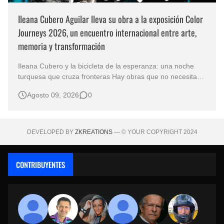
Ileana Cubero Aguilar lleva su obra a la exposición Color
Journeys 2026, un encuentro internacional entre arte,
memoria y transformación
Ileana Cubero y la bicicleta de la esperanza: una noche
turquesa que cruza fronteras Hay obras que no necesitan
representar un lugar específico para hablarnos de un
Agosto 09, 2026
0
mundo reconocible. En Noche turqueza, de la artista
costarricense Ileana Cubero Aguilar, una bicicleta parece
avanzar entre fragment…
DEVELOPED BY
ZKREATIONS
— © YOUR COPYRIGHT 2024
CONTRIBUYENTES