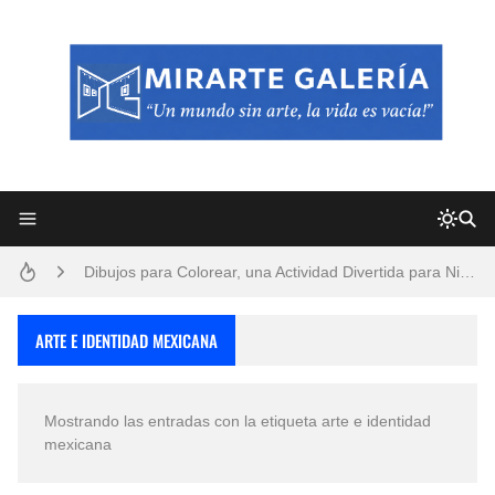
Frutas y Flores Para Colorear Imágenes
Pintores de Paisajes Famosos, Arte al Óleo
Dibujos para Colorear, una Actividad Divertida para Niños y Niñas
Dibujos Fáciles Para Pintar con Acrílico (Minimalismo Artístico)
ARTE E IDENTIDAD MEXICANA
Convocatoria exposición itinerante "SEMILLAS DE ARMONÍA 2025"
Mostrando las entradas con la etiqueta
arte e identidad
San Valentín Dibujos a Lápiz del 14 de Febrero
mexicana
Rostros Bellos, La Perfección del Dibujo A Lápiz, Biryulina Vita