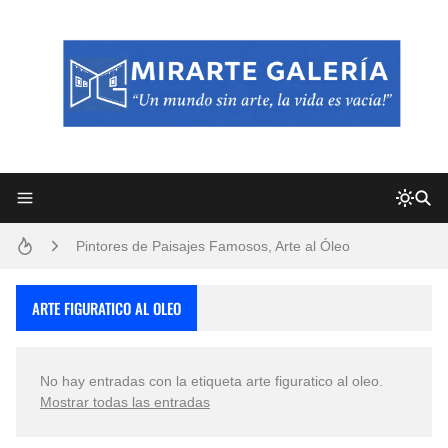
Frutas y Flores Para Colorear Imágenes
Pintores de Paisajes Famosos, Arte al Óleo
Dibujos para Colorear, una Actividad Divertida para Niños y Niñas
ARTE FIGURATICO AL OLEO
Dibujos Fáciles Para Pintar con Acrílico (Minimalismo Artístico)
No hay entradas con la etiqueta
arte figuratico al oleo
.
Convocatoria exposición itinerante "SEMILLAS DE ARMONÍA 2025"
Mostrar todas las entradas
San Valentín Dibujos a Lápiz del 14 de Febrero