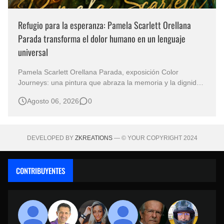
Refugio para la esperanza: Pamela Scarlett Orellana
Parada transforma el dolor humano en un lenguaje
universal
Pamela Scarlett Orellana Parada, exposición Color
Journeys: una pintura que abraza la memoria y la dignidad
La primera mirada basta para comprender que algunas
Agosto 06, 2026
0
obras no necesitan levantar la voz para permanecer en la
memoria. "Refuge in Your Mantle", de la artista Pamela
Scarlett Orella…
DEVELOPED BY
ZKREATIONS
— © YOUR COPYRIGHT 2024
CONTRIBUYENTES