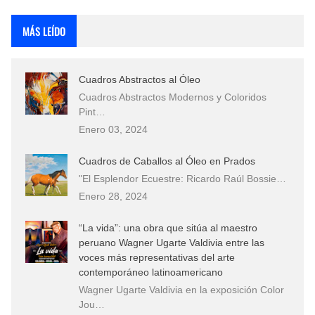
Rostros Bellos, La Perfección del Dibujo A Lápiz, Biryulina Vita
MÁS LEÍDO
Fotos Artísticas de las Actrices de Hollywood Más Bellas del Mundo
Cuadros Abstractos al Óleo
Que significan los cuadros de negras africanas?
Cuadros Abstractos Modernos y Coloridos
Pint…
El mundo del arte en pintura surrealista
Enero 03, 2024
Cuadros de Caballos al Óleo en Prados
"El Esplendor Ecuestre: Ricardo Raúl Bossie…
Enero 28, 2024
“La vida”: una obra que sitúa al maestro
peruano Wagner Ugarte Valdivia entre las
voces más representativas del arte
contemporáneo latinoamericano
Wagner Ugarte Valdivia en la exposición Color
Jou…