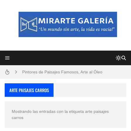
Frutas y Flores Para Colorear Imágenes
Pintores de Paisajes Famosos, Arte al Óleo
Dibujos para Colorear, una Actividad Divertida para Niños y Niñas
ARTE PAISAJES CARROS
Dibujos Fáciles Para Pintar con Acrílico (Minimalismo Artístico)
Mostrando las entradas con la etiqueta
arte paisajes
Convocatoria exposición itinerante "SEMILLAS DE ARMONÍA 2025"
carros
San Valentín Dibujos a Lápiz del 14 de Febrero