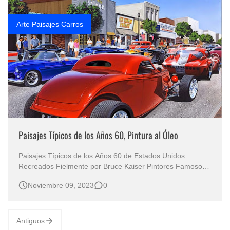
Arte Paisajes Carros
Paisajes Típicos de los Años 60, Pintura al Óleo
Paisajes Típicos de los Años 60 de Estados Unidos
Recreados Fielmente por Bruce Kaiser Pintores Famosos
de Estados Unidos Pinturas Realistas Con Carros Clásicos
Noviembre 09, 2023
0
y Modificados Cuadros al Óleo Paisajes Urbanos Con
Carros Pintados al Óleo Sobre Lienzo Arte Paisajes
Modernos Pinturas d…
Antiguos