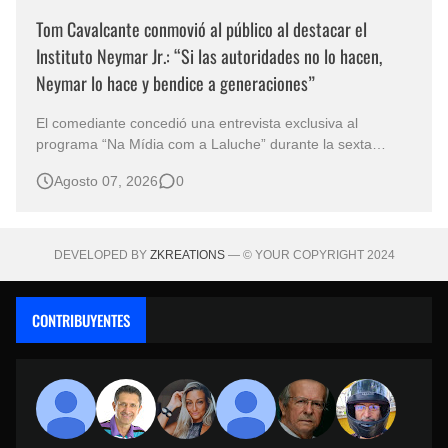
Tom Cavalcante conmovió al público al destacar el
Instituto Neymar Jr.: “Si las autoridades no lo hacen,
Neymar lo hace y bendice a generaciones”
El comediante concedió una entrevista exclusiva al
programa “Na Mídia com a Laluche” durante la sexta
edición de la Subasta del Instituto Neymar Jr., uno de los
Agosto 07, 2026
0
eventos benéficos más importantes de Brasil. En medio del
glamour de la sexta edición de la Subasta del Instituto
Neymar Jr., considerad…
DEVELOPED BY
ZKREATIONS
— © YOUR COPYRIGHT 2024
CONTRIBUYENTES