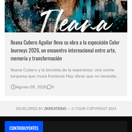
Ileana Cubero Aguilar lleva su obra a la exposición Color
Journeys 2026, un encuentro internacional entre arte,
memoria y transformación
Ileana Cubero y la bicicleta de la esperanza: una noche
turquesa que cruza fronteras Hay obras que no necesitan
representar un lugar específico para hablarnos de un
Agosto 09, 2026
0
mundo reconocible. En Noche turqueza, de la artista
costarricense Ileana Cubero Aguilar, una bicicleta parece
avanzar entre fragment…
DEVELOPED BY
ZKREATIONS
— © YOUR COPYRIGHT 2024
CONTRIBUYENTES