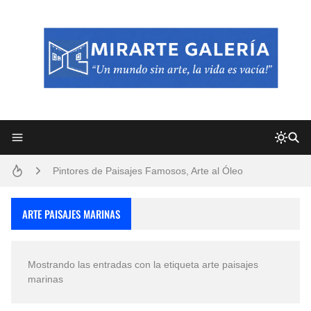
Frutas y Flores Para Colorear Imágenes
Pintores de Paisajes Famosos, Arte al Óleo
Dibujos para Colorear, una Actividad Divertida para Niños y Niñas
ARTE PAISAJES MARINAS
Dibujos Fáciles Para Pintar con Acrílico (Minimalismo Artístico)
Mostrando las entradas con la etiqueta
arte paisajes
Convocatoria exposición itinerante "SEMILLAS DE ARMONÍA 2025"
marinas
San Valentín Dibujos a Lápiz del 14 de Febrero