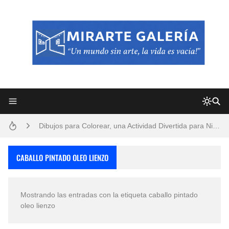
Frutas y Flores Para Colorear Imágenes
Pintores de Paisajes Famosos, Arte al Óleo
Dibujos para Colorear, una Actividad Divertida para Niños y Niñas
Dibujos Fáciles Para Pintar con Acrílico (Minimalismo Artístico)
CABALLO PINTADO OLEO LIENZO
Convocatoria exposición itinerante "SEMILLAS DE ARMONÍA 2025"
Mostrando las entradas con la etiqueta
caballo pintado
San Valentín Dibujos a Lápiz del 14 de Febrero
oleo lienzo
Rostros Bellos, La Perfección del Dibujo A Lápiz, Biryulina Vita