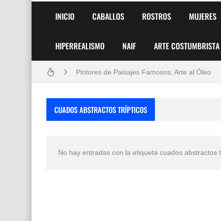
INICIO
CABALLOS
ROSTROS
MUJERES
HIPERREALISMO
NAIF
ARTE COSTUMBRISTA
Frutas y Flores Para Colorear Imágenes
Pintores de Paisajes Famosos, Arte al Óleo
Dibujos para Colorear, una Actividad Divertida
CUADOS ABSTRACTOS TRÍPTICOS
Dibujos Fáciles Para Pintar con Acrílico (Minim
Convocatoria exposición itinerante "SEMILL
No hay entradas con la etiqueta
cuados abstractos t
San Valentín Dibujos a Lápiz del 14 de Febrer
Rostros Bellos, La Perfección del Dibujo A Lápiz
Fotos Artísticas de las Actrices de Hollywood