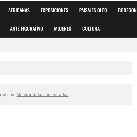
AFRICANAS
EXPOSICIONES
PAISAJES OLEO
BODEGON
ARTE FIGURATIVO
MUJERES
CULTURA
 para Niños y Niñas
alismo Artístico)
AS DE ARMONÍA 2025"
rípticos
.
Mostrar todas las entradas
o
, Biryulina Vita
 Más Bellas del Mundo