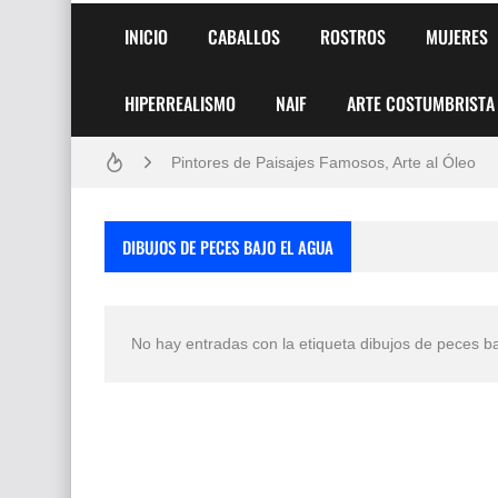
INICIO
CABALLOS
ROSTROS
MUJERES
HIPERREALISMO
NAIF
ARTE COSTUMBRISTA
Frutas y Flores Para Colorear Imágenes
Pintores de Paisajes Famosos, Arte al Óleo
Dibujos para Colorear, una Actividad Divertida
DIBUJOS DE PECES BAJO EL AGUA
Dibujos Fáciles Para Pintar con Acrílico (Minim
Convocatoria exposición itinerante "SEMILL
No hay entradas con la etiqueta
dibujos de peces ba
San Valentín Dibujos a Lápiz del 14 de Febrer
Rostros Bellos, La Perfección del Dibujo A Lápiz
Fotos Artísticas de las Actrices de Hollywood