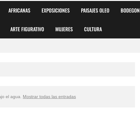
AFRICANAS
EXPOSICIONES
PAISAJES OLEO
BODEGON
ARTE FIGURATIVO
MUJERES
CULTURA
 para Niños y Niñas
alismo Artístico)
AS DE ARMONÍA 2025"
jo el agua
.
Mostrar todas las entradas
o
, Biryulina Vita
 Más Bellas del Mundo