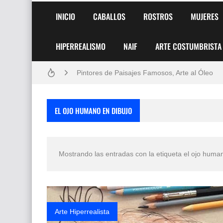
INICIO
CABALLOS
ROSTROS
MUJERES
HIPERREALISMO
NAIF
ARTE COSTUMBRISTA
Frutas y Flores Para Colorear Imágenes
Pintores de Paisajes Famosos, Arte al Óleo
Dibujos para Colorear, una Actividad Divertida
EL OJO HUMANO EN DIBUJO
Dibujos Fáciles Para Pintar con Acrílico (Minim
Convocatoria exposición itinerante "SEMILL
Mostrando las entradas con la etiqueta
el ojo huma
San Valentín Dibujos a Lápiz del 14 de Febrer
Rostros Bellos, La Perfección del Dibujo A Lápiz
Fotos Artísticas de las Actrices de Hollywood
Arte Hiperrealista