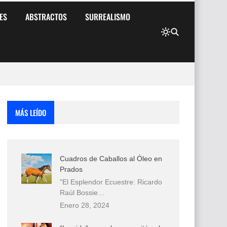
ES
ABSTRACTOS
SURREALISMO
MÁS LEÍDO
Cuadros de Caballos al Óleo en
Prados
"El Esplendor Ecuestre: Ricardo
Raúl Bossie…
Enero 28, 2024