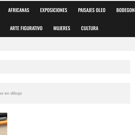
AFRICANAS
EXPOSICIONES
PAISAJES OLEO
BODEGON
ARTE FIGURATIVO
MUJERES
CULTURA
 para Niños y Niñas
alismo Artístico)
AS DE ARMONÍA 2025"
no en dibujo
o
, Biryulina Vita
 Más Bellas del Mundo