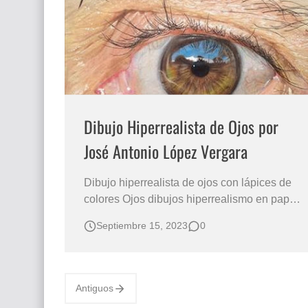
Que significan los cuadros de negras africana
El mundo del arte en pintura surrealista
Dibujo Hiperrealista de Ojos por
José Antonio López Vergara
Dibujo hiperrealista de ojos con lápices de
colores Ojos dibujos hiperrealismo en papel
El arte hiperrealista de José Antonio López
Septiembre 15, 2023
0
Vergara En este artículo, te presentamos una
detallada serie de imágenes que
documentan minuciosamente el proceso que
José Antonio López Vergara sigue para crear
Antiguos
s…