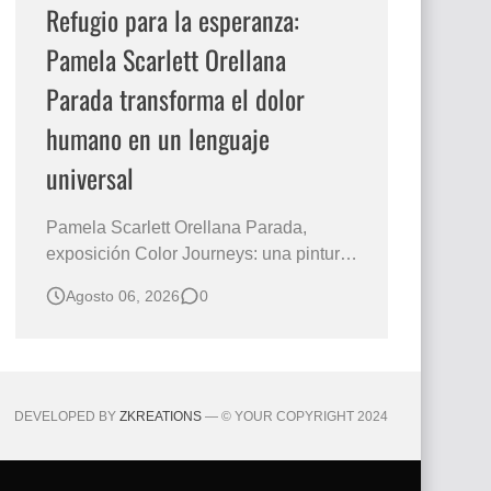
Refugio para la esperanza:
Pamela Scarlett Orellana
Parada transforma el dolor
humano en un lenguaje
universal
Pamela Scarlett Orellana Parada,
exposición Color Journeys: una pintura
que abraza la memoria y la dignidad La
Agosto 06, 2026
0
primera mirada basta para comprender
que algunas obras no necesitan
levantar la voz para permanecer en la
memoria. "Refuge in Your Mantle", de la
artista Pamela Scarlett Orella…
DEVELOPED BY
ZKREATIONS
— © YOUR COPYRIGHT 2024