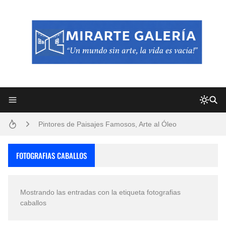
Frutas y Flores Para Colorear Imágenes
Pintores de Paisajes Famosos, Arte al Óleo
Dibujos para Colorear, una Actividad Divertida para Niños y Niñas
FOTOGRAFIAS CABALLOS
Dibujos Fáciles Para Pintar con Acrílico (Minimalismo Artístico)
Mostrando las entradas con la etiqueta
fotografias
Convocatoria exposición itinerante "SEMILLAS DE ARMONÍA 2025"
caballos
San Valentín Dibujos a Lápiz del 14 de Febrero