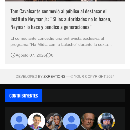
Tom Cavalcante conmovió al público al destacar el
Instituto Neymar Jr.: “Si las autoridades no lo hacen,
Neymar lo hace y bendice a generaciones”
El comediante concedió una entrevista exclusiva al
programa “Na Mídia com a Laluche” durante la sexta
edición de la Subasta del Instituto Neymar Jr., uno de los
Agosto 07, 2026
0
eventos benéficos más importantes de Brasil. En medio del
glamour de la sexta edición de la Subasta del Instituto
Neymar Jr., considerad…
DEVELOPED BY
ZKREATIONS
— © YOUR COPYRIGHT 2024
CONTRIBUYENTES