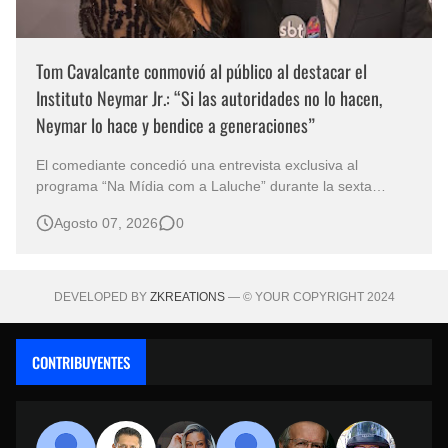
Tom Cavalcante conmovió al público al destacar el
Instituto Neymar Jr.: “Si las autoridades no lo hacen,
Neymar lo hace y bendice a generaciones”
El comediante concedió una entrevista exclusiva al
programa “Na Mídia com a Laluche” durante la sexta
edición de la Subasta del Instituto Neymar Jr., uno de los
Agosto 07, 2026
0
eventos benéficos más importantes de Brasil. En medio del
glamour de la sexta edición de la Subasta del Instituto
Neymar Jr., considerad…
DEVELOPED BY
ZKREATIONS
— © YOUR COPYRIGHT 2024
CONTRIBUYENTES