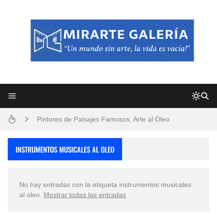
Frutas y Flores Para Colorear Imágenes
Pintores de Paisajes Famosos, Arte al Óleo
Dibujos para Colorear, una Actividad Divertida para Niños y Niñas
INSTRUMENTOS MUSICALES AL OLEO
Dibujos Fáciles Para Pintar con Acrílico (Minimalismo Artístico)
No hay entradas con la etiqueta
instrumentos musicales
Convocatoria exposición itinerante "SEMILLAS DE ARMONÍA 2025"
al oleo
.
Mostrar todas las entradas
San Valentín Dibujos a Lápiz del 14 de Febrero