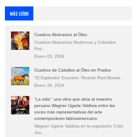
Rostros Bellos, La Perfección del Dibujo A Lápiz, Biryulina Vita
MÁS LEÍDO
Fotos Artísticas de las Actrices de Hollywood Más Bellas del Mundo
Cuadros Abstractos al Óleo
Que significan los cuadros de negras africanas?
Cuadros Abstractos Modernos y Coloridos
Pint…
El mundo del arte en pintura surrealista
Enero 03, 2024
Cuadros de Caballos al Óleo en Prados
"El Esplendor Ecuestre: Ricardo Raúl Bossie…
Enero 28, 2024
“La vida”: una obra que sitúa al maestro
peruano Wagner Ugarte Valdivia entre las
voces más representativas del arte
contemporáneo latinoamericano
Wagner Ugarte Valdivia en la exposición Color
Jou…