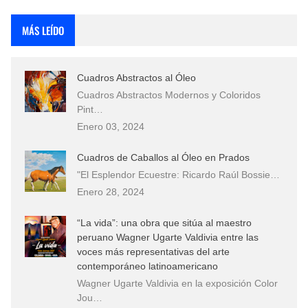
Rostros Bellos, La Perfección del Dibujo A Lápiz, Biryulina Vita
MÁS LEÍDO
Fotos Artísticas de las Actrices de Hollywood Más Bellas del Mundo
Cuadros Abstractos al Óleo
Que significan los cuadros de negras africanas?
Cuadros Abstractos Modernos y Coloridos
Pint…
El mundo del arte en pintura surrealista
Enero 03, 2024
Cuadros de Caballos al Óleo en Prados
"El Esplendor Ecuestre: Ricardo Raúl Bossie…
Enero 28, 2024
“La vida”: una obra que sitúa al maestro
peruano Wagner Ugarte Valdivia entre las
voces más representativas del arte
contemporáneo latinoamericano
Wagner Ugarte Valdivia en la exposición Color
Jou…