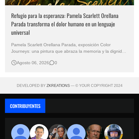
Refugio para la esperanza: Pamela Scarlett Orellana
Parada transforma el dolor humano en un lenguaje
universal
Pamela Scarlett Orellana Parada, exposición Color
Journeys: una pintura que abraza la memoria y la dignidad
La primera mirada basta para comprender que algunas
Agosto 06, 2026
0
obras no necesitan levantar la voz para permanecer en la
memoria. "Refuge in Your Mantle", de la artista Pamela
Scarlett Orella…
DEVELOPED BY
ZKREATIONS
— © YOUR COPYRIGHT 2024
CONTRIBUYENTES