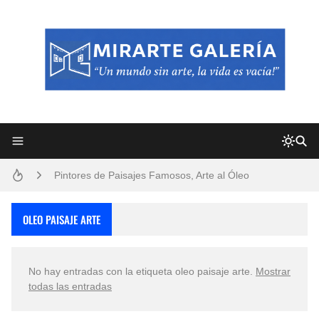
Frutas y Flores Para Colorear Imágenes
Pintores de Paisajes Famosos, Arte al Óleo
Dibujos para Colorear, una Actividad Divertida para Niños y Niñas
OLEO PAISAJE ARTE
Dibujos Fáciles Para Pintar con Acrílico (Minimalismo Artístico)
No hay entradas con la etiqueta
oleo paisaje arte
.
Mostrar
Convocatoria exposición itinerante "SEMILLAS DE ARMONÍA 2025"
todas las entradas
San Valentín Dibujos a Lápiz del 14 de Febrero