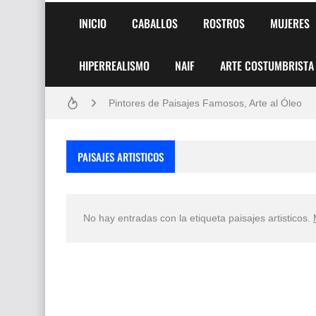
INICIO
CABALLOS
ROSTROS
MUJERES
HIPERREALISMO
NAIF
ARTE COSTUMBRISTA
Frutas y Flores Para Colorear Imágenes
Pintores de Paisajes Famosos, Arte al Óleo
Dibujos para Colorear, una Actividad Divertida
PAISAJES ARTISTICOS
Dibujos Fáciles Para Pintar con Acrílico (Minim
Convocatoria exposición itinerante "SEMILL
No hay entradas con la etiqueta
paisajes artisticos
.
San Valentín Dibujos a Lápiz del 14 de Febrer
Rostros Bellos, La Perfección del Dibujo A Lápiz
Fotos Artísticas de las Actrices de Hollywood