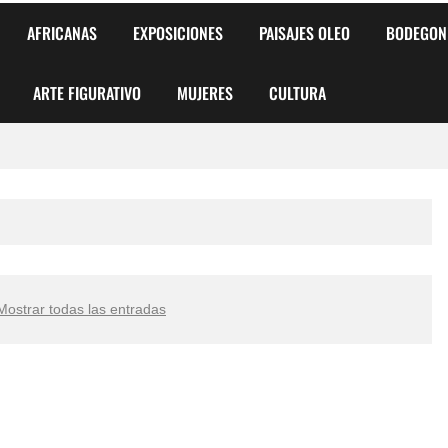
AFRICANAS
EXPOSICIONES
PAISAJES OLEO
BODEGON
ARTE FIGURATIVO
MUJERES
CULTURA
 para Niños y Niñas
alismo Artístico)
AS DE ARMONÍA 2025"
Mostrar todas las entradas
o
, Biryulina Vita
 Más Bellas del Mundo