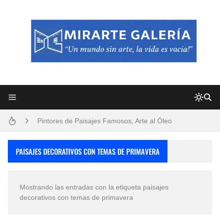
Frutas y Flores Para Colorear Imágenes
Pintores de Paisajes Famosos, Arte al Óleo
Dibujos para Colorear, una Actividad Divertida para Niños y Niñas
PAISAJES DECORATIVOS CON TEMAS DE PRIMAVERA
Dibujos Fáciles Para Pintar con Acrílico (Minimalismo Artístico)
Mostrando las entradas con la etiqueta
paisajes
Convocatoria exposición itinerante "SEMILLAS DE ARMONÍA 2025"
decorativos con temas de primavera
San Valentín Dibujos a Lápiz del 14 de Febrero