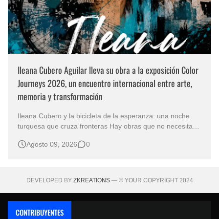
Ileana Cubero Aguilar lleva su obra a la exposición Color
Journeys 2026, un encuentro internacional entre arte,
memoria y transformación
Ileana Cubero y la bicicleta de la esperanza: una noche
turquesa que cruza fronteras Hay obras que no necesitan
representar un lugar específico para hablarnos de un
Agosto 09, 2026
0
mundo reconocible. En Noche turqueza, de la artista
costarricense Ileana Cubero Aguilar, una bicicleta parece
avanzar entre fragment…
DEVELOPED BY
ZKREATIONS
— © YOUR COPYRIGHT 2024
CONTRIBUYENTES