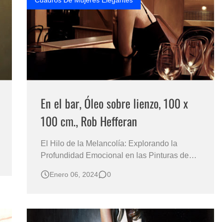
Cuadros De Mujeres Elegantes
En el bar, Óleo sobre lienzo, 100 x
100 cm., Rob Hefferan
El Hilo de la Melancolía: Explorando la
Profundidad Emocional en las Pinturas de
Rob Hefferan Un Análisis Profundo de la
Enero 06, 2024
0
Feminidad y la Sensibilidad Emocional en la
Obra del Maestro del Hiperrealismo Las
obras de Rob Hefferan continúan revelando
escenas cotidianas que sirven como ventana