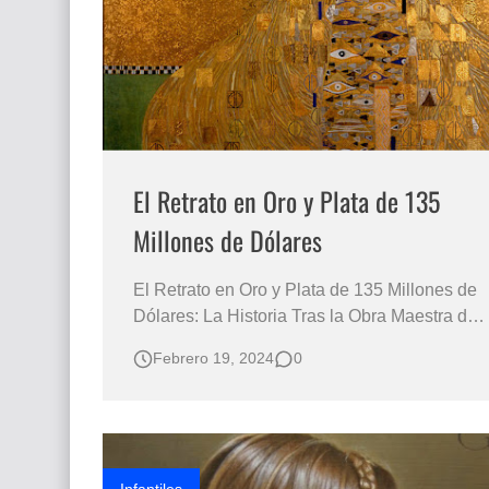
Que significan los cuadros de negras africana
El mundo del arte en pintura surrealista
El Retrato en Oro y Plata de 135
Millones de Dólares
El Retrato en Oro y Plata de 135 Millones de
Dólares: La Historia Tras la Obra Maestra de
Gustav Klimt "Retrato de Adele Bloch-Bauer
Febrero 19, 2024
0
I" de Gustav Klimt, una pieza que va más allá
de su valor monetario para contar una
historia que simboliza el amor, la pérdida y la
lucha Descubre la Fascin…