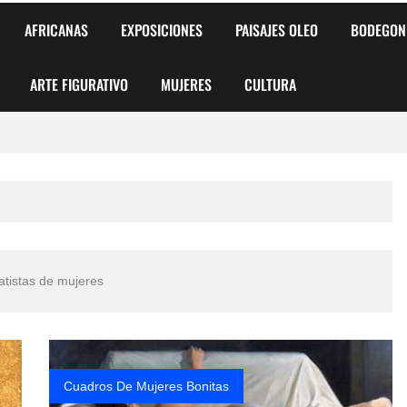
AFRICANAS
EXPOSICIONES
PAISAJES OLEO
BODEGON
ARTE FIGURATIVO
MUJERES
CULTURA
 para Niños y Niñas
alismo Artístico)
AS DE ARMONÍA 2025"
ratistas de mujeres
o
, Biryulina Vita
 Más Bellas del Mundo
Cuadros De Mujeres Bonitas