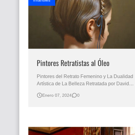
Infantiles
Pintores Retratistas al Óleo
Pintores del Retrato Femenino y La Dualidad
Artística de La Belleza Retratada por David
Gray y Yakov Dedyk en el Hiperrealismo
Enero 07, 2024
0
Contemporáneo Retratos de Niños y
Personas Mayores David Gray
(Norteamericano - EEUU) Cuadros Rostros
de Niños Retratos Infantiles al Óleo
“TIERNOS ROSTROS DE I…