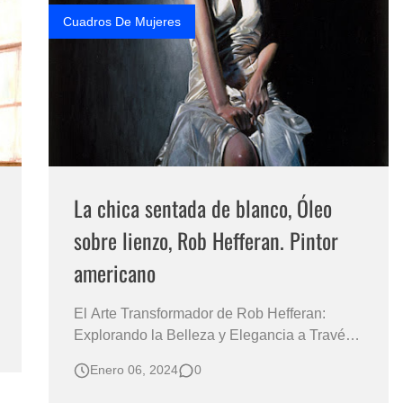
hacia …
Cuadros De Mujeres
La chica sentada de blanco, Óleo
sobre lienzo, Rob Hefferan. Pintor
americano
El Arte Transformador de Rob Hefferan:
Explorando la Belleza y Elegancia a Través
de la La Mujer Caucásica Descubre el
Enero 06, 2024
0
Mundo Inigualable de Realismo y Emoción
en las Pinturas Femeninas de Este