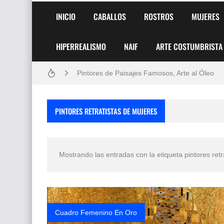
INICIO
CABALLOS
ROSTROS
MUJERES
HIPERREALISMO
NAIF
ARTE COSTUMBRISTA
Frutas y Flores Para Colorear Imágenes
Pintores de Paisajes Famosos, Arte al Óleo
Dibujos para Colorear, una Actividad Divertida
PINTORES RETRATISTAS DE MUJERES
Dibujos Fáciles Para Pintar con Acrílico (Minim
Convocatoria exposición itinerante "SEMILL
Mostrando las entradas con la etiqueta
pintores ret
San Valentín Dibujos a Lápiz del 14 de Febrer
Rostros Bellos, La Perfección del Dibujo A Lápiz
Fotos Artísticas de las Actrices de Hollywood
Cuadro Femenino En Oro