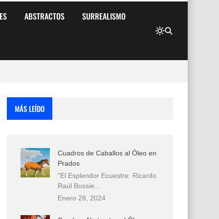
ES
ABSTRACTOS
SURREALISMO
MÁS LEÍDO
Cuadros de Caballos al Óleo en
Prados
"El Esplendor Ecuestre: Ricardo
Raúl Bossie…
Enero 28, 2024