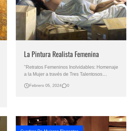
s?
La Pintura Realista Femenina
"Retratos Femeninos Inolvidables: Homenaje
a la Mujer a través de Tres Talentosos
Artistas Kike Meana, "Cajas" oleo lienzo
Febrero 05, 2024
0
"Kike Meana, Luis de la Fuente y Ana
Muñoz: Belleza Inmortal Capturada en
Pinceladas En el fascinante mundo del arte,
tres pintores contemporáneos nos c…