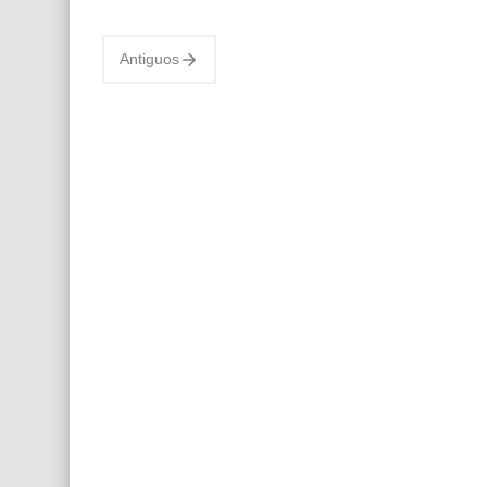
renombrado pintor inglés, se ha establecido
como un mae…
Antiguos