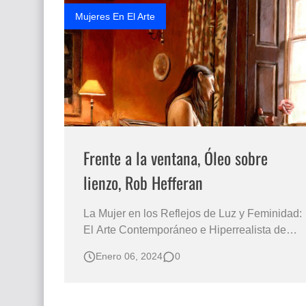
Mujeres En El Arte
Frente a la ventana, Óleo sobre
lienzo, Rob Hefferan
La Mujer en los Reflejos de Luz y Feminidad:
El Arte Contemporáneo e Hiperrealista de
Rob Hefferan Una Exploración en
Enero 06, 2024
0
Profundidad de la Psicología Femenina a
Través de la Luz y los Retratos de Ventanas
en la Obra de Hefferan Rob Hefferan, un