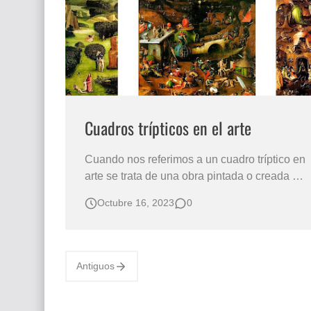
Que significan los cuadros de negras africana
El mundo del arte en pintura surrealista
Cuadros trípticos en el arte
Cuando nos referimos a un cuadro tríptico en
arte se trata de una obra pintada o creada en
tres secciones, partes o paneles que se han
Octubre 16, 2023
0
fabricados en lienzos sobre marcos o
bastidores de madera o madera tallada que
generalmente van instalados de forma
vertical formando una figura secuencial o
Antiguos
hist…