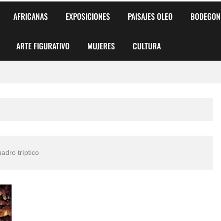
AFRICANAS
EXPOSICIONES
PAISAJES OLEO
BODEGON
ARTE FIGURATIVO
MUJERES
CULTURA
 para Niños y Niñas
alismo Artístico)
AS DE ARMONÍA 2025"
adro tríptico
o
, Biryulina Vita
 Más Bellas del Mundo