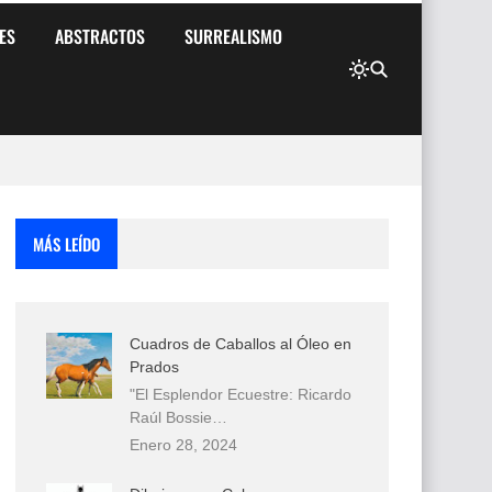
ES
ABSTRACTOS
SURREALISMO
MÁS LEÍDO
Cuadros de Caballos al Óleo en
Prados
"El Esplendor Ecuestre: Ricardo
Raúl Bossie…
Enero 28, 2024