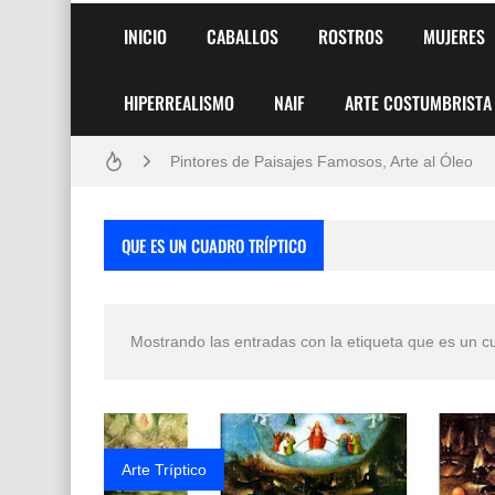
INICIO
CABALLOS
ROSTROS
MUJERES
HIPERREALISMO
NAIF
ARTE COSTUMBRISTA
Frutas y Flores Para Colorear Imágenes
Pintores de Paisajes Famosos, Arte al Óleo
Dibujos para Colorear, una Actividad Divertida
QUE ES UN CUADRO TRÍPTICO
Dibujos Fáciles Para Pintar con Acrílico (Minim
Convocatoria exposición itinerante "SEMILL
Mostrando las entradas con la etiqueta
que es un cu
San Valentín Dibujos a Lápiz del 14 de Febrer
Rostros Bellos, La Perfección del Dibujo A Lápiz
Fotos Artísticas de las Actrices de Hollywood
Arte Tríptico