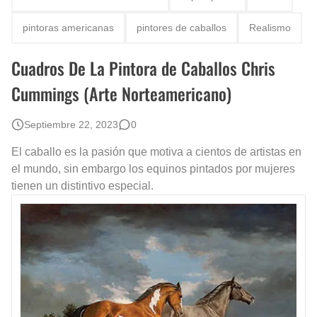
Fotos Artísticas de las Actrices de Hollywood Más Bellas del Mundo
pintoras americanas
pintores de caballos
Realismo
Que significan los cuadros de negras africanas?
Cuadros De La Pintora de Caballos Chris
El mundo del arte en pintura surrealista
Cummings (Arte Norteamericano)
Septiembre 22, 2023
0
El caballo es la pasión que motiva a cientos de artistas en
el mundo, sin embargo los equinos pintados por mujeres
tienen un distintivo especial.