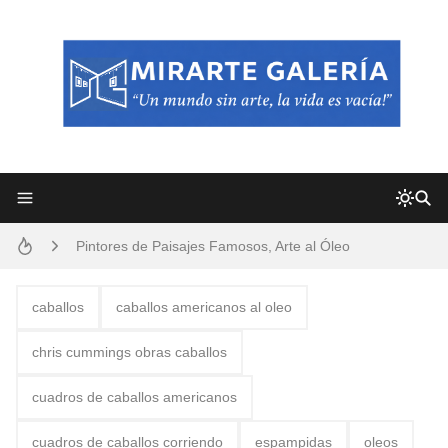
Frutas y Flores Para Colorear Imágenes
Pintores de Paisajes Famosos, Arte al Óleo
Dibujos para Colorear, una Actividad Divertida para Niños y Niñas
Dibujos Fáciles Para Pintar con Acrílico (Minimalismo Artístico)
caballos
caballos americanos al oleo
Convocatoria exposición itinerante "SEMILLAS DE ARMONÍA 2025"
chris cummings obras caballos
San Valentín Dibujos a Lápiz del 14 de Febrero
cuadros de caballos americanos
Rostros Bellos, La Perfección del Dibujo A Lápiz, Biryulina Vita
cuadros de caballos corriendo
espampidas
oleos