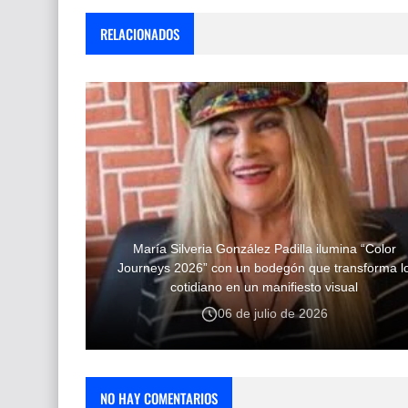
RELACIONADOS
María Silveria González Padilla ilumina “Color
Journeys 2026” con un bodegón que transforma l
cotidiano en un manifiesto visual
06 de julio de 2026
NO HAY COMENTARIOS