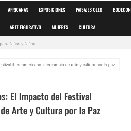
AFRICANAS
EXPOSICIONES
PAISAJES OLEO
BODEGON
ARTE FIGURATIVO
MUJERES
CULTURA
 para Niños y Niñas
alismo Artístico)
festival iberoamericano intercambio de arte y cultura por la paz
AS DE ARMONÍA 2025"
o
s: El Impacto del Festival
, Biryulina Vita
de Arte y Cultura por la Paz
 Más Bellas del Mundo
s?