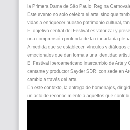
la Primera Dama de São Paulo, Regina Carnova
Este evento no solo celebra el arte, sino que tam
vidas a enriquecer nuestro patrimonio cultural, tan
El objetivo central del Festival es valorizar y pre
una comprensión profunda de la ciudadanía plen
A medida que se establecen vínculos y diálogos co
emocionales que dan forma a una identidad artístic
El Festival Iberoamericano Intercambio de Arte y Cu
cantante y productor Sayder SDR, con sede en Arg
cambio a través del arte.
En este contexto, la entrega de homenajes, dirigid
un acto de reconocimiento a aquellos que contribu