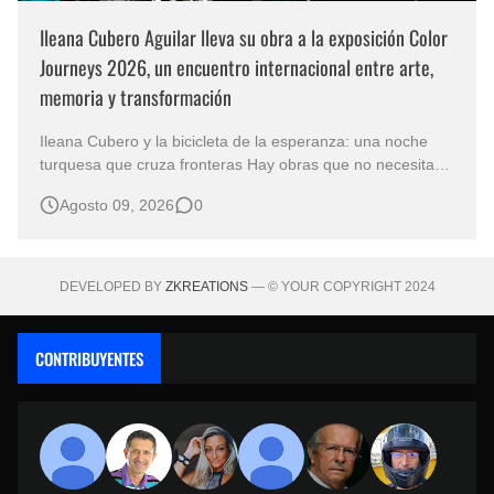
Ileana Cubero Aguilar lleva su obra a la exposición Color
Journeys 2026, un encuentro internacional entre arte,
memoria y transformación
Ileana Cubero y la bicicleta de la esperanza: una noche
turquesa que cruza fronteras Hay obras que no necesitan
representar un lugar específico para hablarnos de un
Agosto 09, 2026
0
mundo reconocible. En Noche turqueza, de la artista
costarricense Ileana Cubero Aguilar, una bicicleta parece
avanzar entre fragment…
DEVELOPED BY
ZKREATIONS
— © YOUR COPYRIGHT 2024
CONTRIBUYENTES