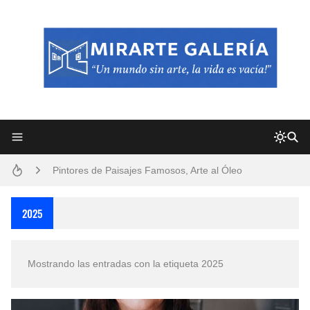
Frutas y Flores Para Colorear Imágenes
Pintores de Paisajes Famosos, Arte al Óleo
Dibujos para Colorear, una Actividad Divertida para Niños y Niñas
2025
Dibujos Fáciles Para Pintar con Acrílico (Minimalismo Artístico)
Mostrando las entradas con la etiqueta
2025
Convocatoria exposición itinerante "SEMILLAS DE ARMONÍA 2025"
San Valentín Dibujos a Lápiz del 14 de Febrero