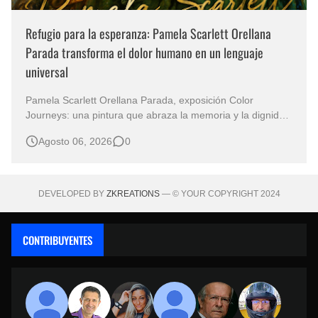
Refugio para la esperanza: Pamela Scarlett Orellana
Parada transforma el dolor humano en un lenguaje
universal
Pamela Scarlett Orellana Parada, exposición Color
Journeys: una pintura que abraza la memoria y la dignidad
La primera mirada basta para comprender que algunas
Agosto 06, 2026
0
obras no necesitan levantar la voz para permanecer en la
memoria. "Refuge in Your Mantle", de la artista Pamela
Scarlett Orella…
DEVELOPED BY
ZKREATIONS
— © YOUR COPYRIGHT 2024
CONTRIBUYENTES