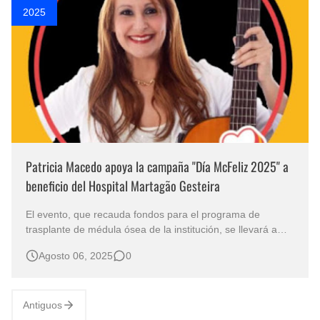
2025
Patricia Macedo apoya la campaña "Día McFeliz 2025" a
beneficio del Hospital Martagão Gesteira
El evento, que recauda fondos para el programa de
trasplante de médula ósea de la institución, se llevará a
cabo el sábado 23 de agosto, y la artista estará presente
Agosto 06, 2025
0
en la tienda Vilas do Atlântico de Lauro de Freitas.
Antiguos