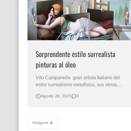
Que significan los cuadros de negras africana
El mundo del arte en pintura surrealista
Sorprendente estilo surrealista
pinturas al óleo
Vito Campanella gran artista Italiano del
estilo surrealismo metafísico, sus obras
engrandecen con los amplios temas que
Agosto 28, 2023
0
manejaba, entre ellos la figura humana,
paisajes, bodegones y caballos. Pinturas
surrealistas óleo sobre lienzo Cuadros con
representaciones surrealistas Figura humana
Antiguos
feme…