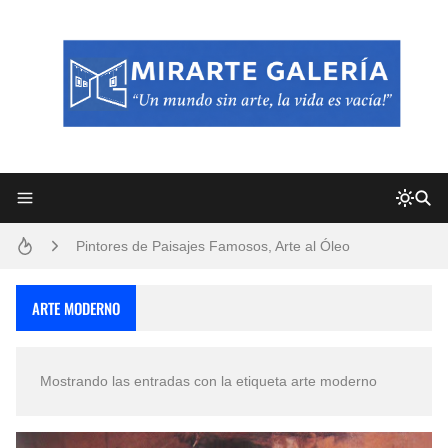
Frutas y Flores Para Colorear Imágenes
Pintores de Paisajes Famosos, Arte al Óleo
Dibujos para Colorear, una Actividad Divertida para Niños y Niñas
ARTE MODERNO
Dibujos Fáciles Para Pintar con Acrílico (Minimalismo Artístico)
Mostrando las entradas con la etiqueta
arte moderno
Convocatoria exposición itinerante "SEMILLAS DE ARMONÍA 2025"
San Valentín Dibujos a Lápiz del 14 de Febrero