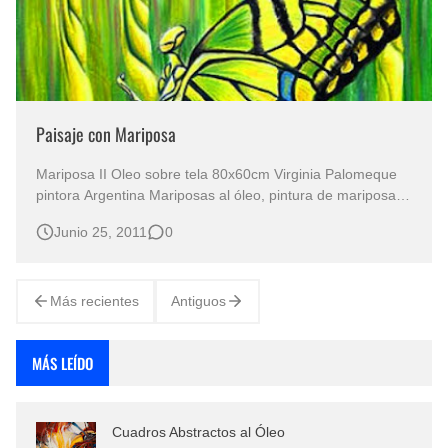
Paisaje con Mariposa
Mariposa II Oleo sobre tela 80x60cm Virginia Palomeque
pintora Argentina Mariposas al óleo, pintura de mariposas
Encanto de mariposas: La Maestría Artística de Teresa
Junio 25, 2011
0
Piacentino La Mariposa y la Diversidad Artística de una
Pintora Prolífica Teresa Piacentino, una artista polifacética
oriunda…
Más recientes
Antiguos
MÁS LEÍDO
Cuadros Abstractos al Óleo