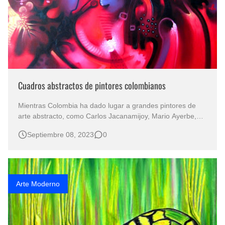
Cuadros abstractos de pintores colombianos
Mientras Colombia ha dado lugar a grandes pintores de
arte abstracto, como Carlos Jacanamijoy, Mario Ayerbe,
Alejandro Obregón, Juan Antonio Roda, y Pedro Cabrera.
Septiembre 08, 2023
0
Este último artista se destaca por su singular perspectiva
en el mundo de la pintura contemporánea. Obra neo-
Abstracta del pintor co…
Arte Moderno