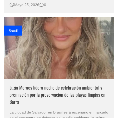
Derechos Humanos y Atención Integral a Víctimas con
Mayo 25, 2026
0
sede en la ciudad de Monterey reconoce la incansable
labor de Carlos Cézar de Sousa en la construcción de
puentes solidarios y la promo…
Brasil
Luzia Moraes lidera noche de celebración ambiental y
premiación por la preservación de las playas limpias en
Barra
La ciudad de Salvador en Brasil será escenario enmarcado
en el encuentro en defensa del medio ambiente, la cultura