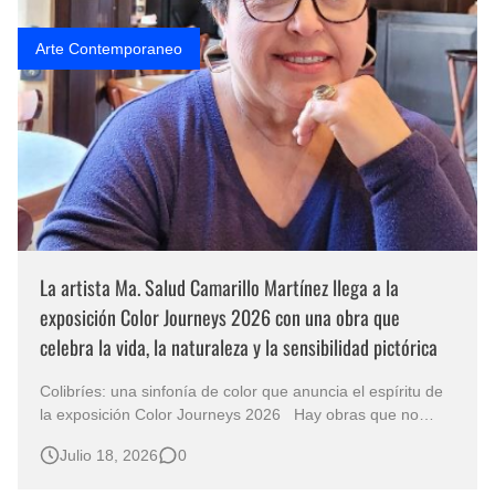
Arte Contemporaneo
La artista Ma. Salud Camarillo Martínez llega a la
exposición Color Journeys 2026 con una obra que
celebra la vida, la naturaleza y la sensibilidad pictórica
Colibríes: una sinfonía de color que anuncia el espíritu de
la exposición Color Journeys 2026 Hay obras que no
necesitan recurrir a la grandilocuencia para conmover.
Julio 18, 2026
0
Basta una composición equilibrada, un dominio sensible
del color y una mirada profundamente humana para