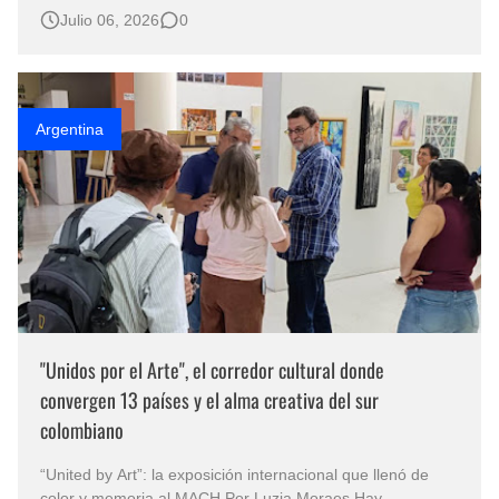
solo representan un paisaje, sino que consiguen convertir
Julio 06, 2026
0
la contemplación en una experiencia emocional. Ese es el
caso de El Faro, la obra con la que la artista profesional
María Eugenia…
Argentina
"Unidos por el Arte", el corredor cultural donde
convergen 13 países y el alma creativa del sur
colombiano
“United by Art”: la exposición internacional que llenó de
color y memoria al MACH Por Luzia Moraes Hay