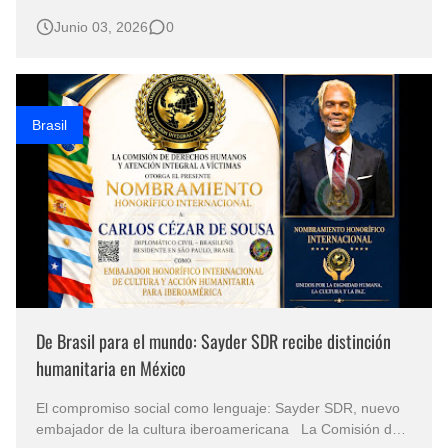
una nueva iniciativa de comunicación internacional liderada
Junio 03, 2026
0
por la periodista, escritora, locutora y presentadora
angoleña Azenaida Helena Pascoal Miguel. El programa se
transmitirá por R…
Brasil
De Brasil para el mundo: Sayder SDR recibe distinción
humanitaria en México
El compromiso social como lenguaje: Sayder SDR, nuevo
embajador de la cultura iberoamericana La Comisión de