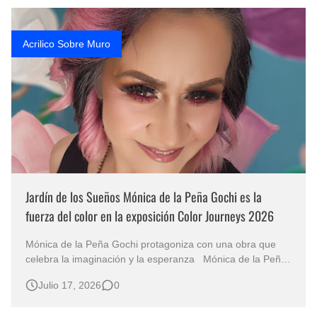
despertar emociones que p…
Acrilico Sobre Muro
Jardín de los Sueños Mónica de la Peña Gochi es la
fuerza del color en la exposición Color Journeys 2026
Mónica de la Peña Gochi protagoniza con una obra que
celebra la imaginación y la esperanza Mónica de la Peña
Gochi y la exposición Color Journeys: un viaje internacional
Julio 17, 2026
0
desde México hacia India, Brasil y Colombia Hay obras que
no solo ocupan un espacio en un muro, sino que