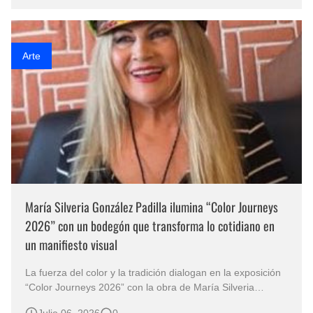
en Juan Enrique Federico E’Vers y Conde una mirada
pictórica que une el realismo, la …
Arte
María Silveria González Padilla ilumina “Color Journeys
2026” con un bodegón que transforma lo cotidiano en
un manifiesto visual
La fuerza del color y la tradición dialogan en la exposición
“Color Journeys 2026” con la obra de María Silveria
González Padilla La exposición “Color Journeys 2026”
Julio 06, 2026
0