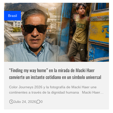
humano para alterar la manera e…
Brasil
“Finding my way home” en la mirada de Macki Haer
convierte un instante cotidiano en un símbolo universal
Color Journeys 2026 y la fotografía de Macki Haer une
continentes a través de la dignidad humana Macki Haer
en la exposición Color Journeys: una narrativa visual que
Julio 24, 2026
0
trasciende las fronteras Hay fotografías que describen un
lugar y otras que consiguen detener el tiempo. La obra