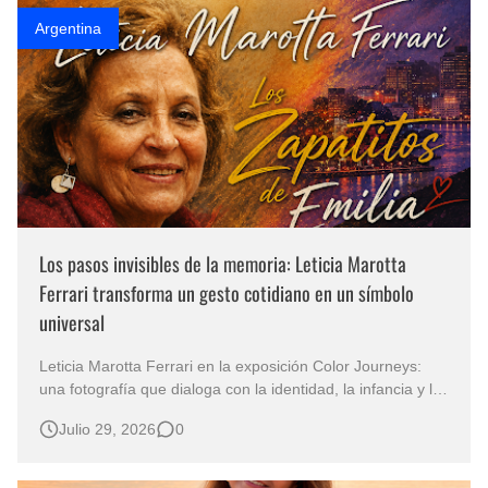
Argentina
Los pasos invisibles de la memoria: Leticia Marotta
Ferrari transforma un gesto cotidiano en un símbolo
universal
Leticia Marotta Ferrari en la exposición Color Journeys:
una fotografía que dialoga con la identidad, la infancia y la
esperanza “Los Zapatitos de Emilia” Cuando unos
Julio 29, 2026
0
pequeños zapatos cuentan la historia de un continente
Hay obras que conmueven por lo que muestran y otras
que permanec…