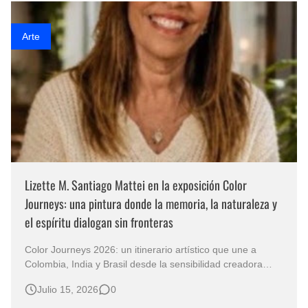
transforman el a…
Arte
Lizette M. Santiago Mattei en la exposición Color
Journeys: una pintura donde la memoria, la naturaleza y
el espíritu dialogan sin fronteras
Color Journeys 2026: un itinerario artístico que une a
Colombia, India y Brasil desde la sensibilidad creadora
Lizette M. Santiago Mattei es una de las voces pictóricas
Julio 15, 2026
0
más sensibles del arte contemporáneo latinoamericano
Cada gran obra posee la capacidad de detener el tiempo.