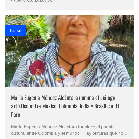
reúne el talento internacional y destaca la propuesta
artística de María Silveria González Padilla como un
referente de identidad, …
Brasil
María Eugenia Méndez Alcántara ilumina el diálogo
artístico entre México, Colombia, India y Brasil con El
Faro
María Eugenia Méndez Alcántara fortalece el puente
cultural entre Colombia y el mundo Hay pinturas que no