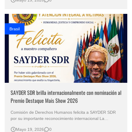
mejor cantante de Brasil en la actualidad, no solo hace
música: construye legados. Su voz es como un
fundamento, una fuerza de la …
Brasil
SAYDER SDR brilla internacionalmente con nominación al
Premio Destaque Mais Show 2026
Comisión de Derechos Humanos felicita a SAYDER SDR
por su importante reconocimiento internacional La
Comisión de Derechos Humanos y Atención Integral a
Mayo 19, 2026
0
Víctimas de Monterey México felicita con orgullo a nuestro