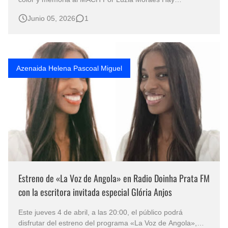
exposiciones que simplemente se observan y otras, en
Junio 05, 2026
1
cambio, se sienten como una conversación pendiente
entre países, memorias y afectos. “United by Art / Unidos
por el Arte” pertenece a esta …
Azenaida Helena Pascoal Miguel
Estreno de «La Voz de Angola» en Radio Doinha Prata FM
con la escritora invitada especial Glória Anjos
Este jueves 4 de abril, a las 20:00, el público podrá
disfrutar del estreno del programa «La Voz de Angola»,