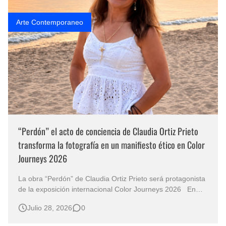
Arte Contemporaneo
“Perdón” el acto de conciencia de Claudia Ortiz Prieto
transforma la fotografía en un manifiesto ético en Color
Journeys 2026
La obra “Perdón” de Claudia Ortiz Prieto será protagonista
de la exposición internacional Color Journeys 2026 En
ocasiones, una imagen no necesita gritar para conmover,
Julio 28, 2026
0
basta un instante suspendido, una composición
rigurosamente pensada y un gesto profundamente