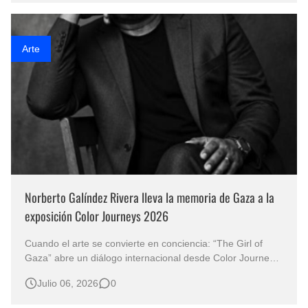
Frente a ella…
Arte
Norberto Galíndez Rivera lleva la memoria de Gaza a la
exposición Color Journeys 2026
Cuando el arte se convierte en conciencia: “The Girl of
Gaza” abre un diálogo internacional desde Color Journeys
2026 La exposición Color Journeys 2026 reúne a Norberto
Julio 06, 2026
0
Galíndez Rivera junto a artistas internacionales en India,
Brasil y Colombia En ocasiones, una pintura no necesita