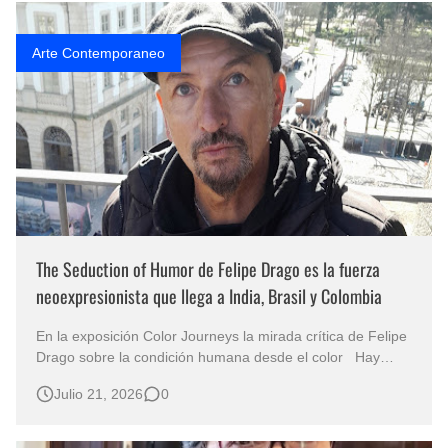
“Finding m…
Arte Contemporaneo
The Seduction of Humor de Felipe Drago es la fuerza
neoexpresionista que llega a India, Brasil y Colombia
En la exposición Color Journeys la mirada crítica de Felipe
Drago sobre la condición humana desde el color Hay
obras que no esperan la aprobación del espectador; lo
Julio 21, 2026
0
invitan a asumir un reto. Desde el primer encuentro con
The Seduction of Humor, del artista chileno Felipe Drago
Suárez, se comp…