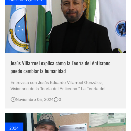
Jesús Villarroel explica cómo la Teoría del Anticrono
puede cambiar la humanidad
Entrevista con Jesús Eduardo Villarroel González,
Visionario de la Teoría del Anticrono " La Teoría del
Anticrono ", transformando el tiempo en un activo valioso
Noviembre 05, 2024
0
En un mundo donde la malversación del tiempo se ha
convertido en un reto apremiante, la Teoría del Anticrono
de Jesús Eduardo…
2024