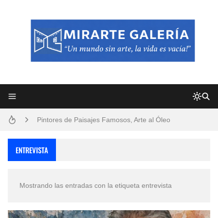
Frutas y Flores Para Colorear Imágenes
Pintores de Paisajes Famosos, Arte al Óleo
Dibujos para Colorear, una Actividad Divertida para Niños y Niñas
ENTREVISTA
Dibujos Fáciles Para Pintar con Acrílico (Minimalismo Artístico)
Mostrando las entradas con la etiqueta
entrevista
Convocatoria exposición itinerante "SEMILLAS DE ARMONÍA 2025"
San Valentín Dibujos a Lápiz del 14 de Febrero