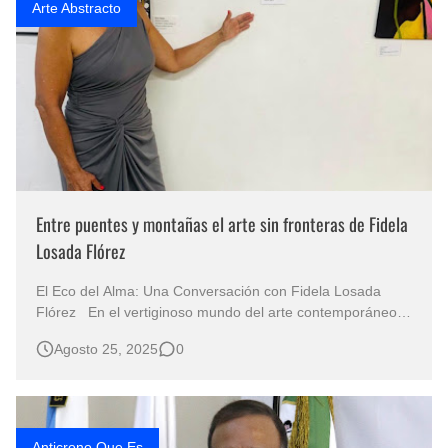
Arte Abstracto
Entre puentes y montañas el arte sin fronteras de Fidela
Losada Flórez
El Eco del Alma: Una Conversación con Fidela Losada
Flórez En el vertiginoso mundo del arte contemporáneo,
existen voces que no claman con estridencia, pero
Agosto 25, 2025
0
susurran desde la profundidad del lienzo, invitando a una
introspección. Una de esas voces es la de Fidela Losada
Flórez, la Artista Colom…
Anticrono Que Es