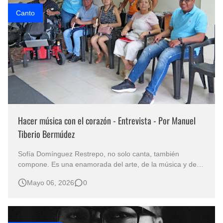
Canto
Hacer música con el corazón - Entrevista - Por Manuel
Tiberio Bermúdez
Sofía Domínguez Restrepo, no solo canta, también
compone. Es una enamorada del arte, de la música y de la
palabra. Con esas herramientas va por la vida creando,
Mayo 06, 2026
0
enseñando, compartiendo música, haciendo lo que más le
gusta: vivir en y para el arte. Estudio música en la
Universidad del Valle y …