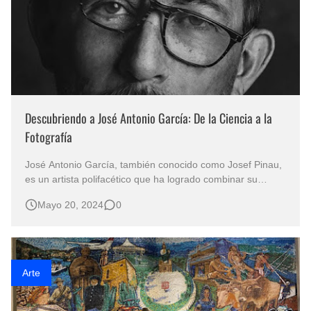
Descubriendo a José Antonio García: De la Ciencia a la
Fotografía
José Antonio García, también conocido como Josef Pinau,
es un artista polifacético que ha logrado combinar su
carrera profesional en ciencias de la información y
Mayo 20, 2024
0
tecnología con una pasión profunda por la fotografía.
Arte