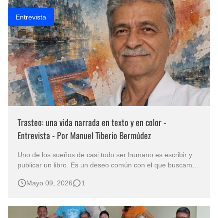
Rostros Bellos, La Perfección del Dibujo A Lápiz, Biryulina Vita
Entrevista
Fotos Artísticas de las Actrices de Hollywood Más Bellas del Mundo
Que significan los cuadros de negras africanas?
El mundo del arte en pintura surrealista
Trasteo: una vida narrada en texto y en color -
Entrevista - Por Manuel Tiberio Bermúdez
Uno de los sueños de casi todo ser humano es escribir y
publicar un libro. Es un deseo común con el que buscamos
trascender el periodo vital que nos toca en suerte vivir. Es
Mayo 09, 2026
1
nuestro legado para enfrentar la finitud de nuestra
existencia. Jairo Duque, está entregando a consideración
del públ…