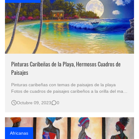
Pinturas Caribeñas de la Playa, Hermosos Cuadros de
Paisajes
Pinturas caribeñas con temas de paisajes de la playa
Fotos de cuadros de paisajes caribeños a la orilla del mar
Pinturas decorativas con temas del Caribe Hermosos
Octubre 09, 2023
0
Paisajes Coloridos del Caribe Paisajes al oleo de Roy
Tabora Pinturas caribeñas con temas de paisajes de la
playa: Las pintur…
Africanas