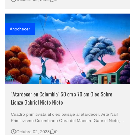
y nocturnos del caribe pintados al óleo Paisajes marinos
vistos desde la playa Vista al amanecer, pintura artística de
gra…
Anochecer
"Atardecer en Colombia" 50 cm x 70 cm Óleo Sobre
Lienzo Gabriel Nieto Nieto
Cuadro primitivista al óleo paisaje al atardecer. Arte Naif
Primitivismo Colombiano Obra del Maestro Gabriel Nieto,
uno de los mejores pintores del arte primitivista en
Octubre 02, 2023
0
Colombia, obra de la serie paisajes colombianos al óleo