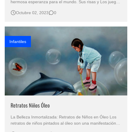
hermosa esperanza para el mundo. Sus risas y Los juegos
y travesuras son el reflejo de la inocencia que todos
Octubre 02, 2023
0
llevamos dentro. En estas pinturas realistas de niños en la
playa, podemos apreciar cómo disfrutan de sus
vacaciones, corriendo en la…
Infantiles
Retratos Niños Óleo
La Belleza Inmortalizada: Retratos de Niños en Óleo Los
retratos de niños pintados al óleo son una manifestación
artística de la inocencia y la juventud. Cada trazo en estos