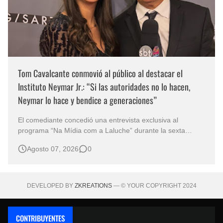
Tom Cavalcante conmovió al público al destacar el
Instituto Neymar Jr.: “Si las autoridades no lo hacen,
Neymar lo hace y bendice a generaciones”
El comediante concedió una entrevista exclusiva al
programa “Na Mídia com a Laluche” durante la sexta
edición de la Subasta del Instituto Neymar Jr., uno de los
Agosto 07, 2026
0
eventos benéficos más importantes de Brasil. En medio del
glamour de la sexta edición de la Subasta del Instituto
Neymar Jr., considerad…
DEVELOPED BY
ZKREATIONS
— © YOUR COPYRIGHT 2024
CONTRIBUYENTES