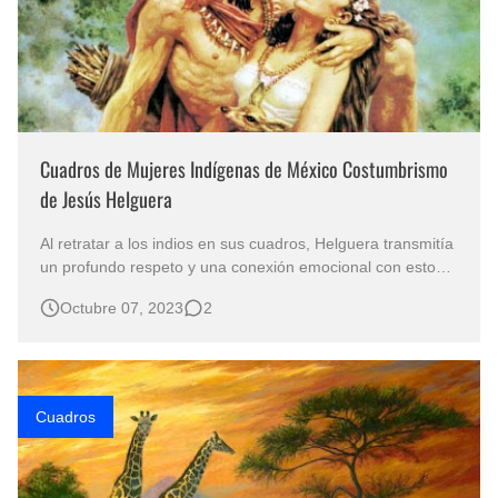
Cuadros de Mujeres Indígenas de México Costumbrismo
de Jesús Helguera
Al retratar a los indios en sus cuadros, Helguera transmitía
un profundo respeto y una conexión emocional con estos
grupos étnicos. Sus pinturas representan escenas
Octubre 07, 2023
2
cotidianas, ceremonias, danzas y festividades indígenas,
buscando reflejar la belleza y la autenticidad de la cultura
ancestral mexic…
Cuadros