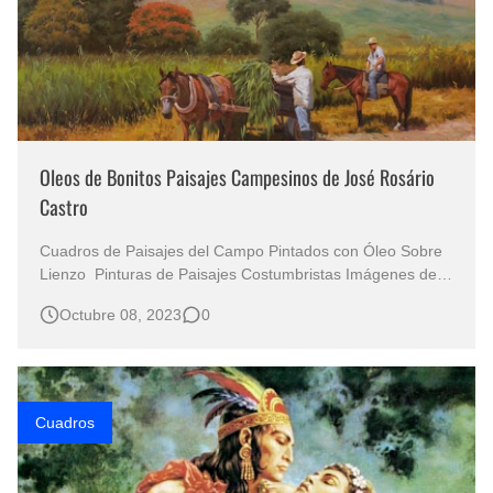
Oleos de Bonitos Paisajes Campesinos de José Rosário
Castro
Cuadros de Paisajes del Campo Pintados con Óleo Sobre
Lienzo Pinturas de Paisajes Costumbristas Imágenes de
Paisajes del Campo con Campesinos Pintados con Oleos
Octubre 08, 2023
0
Cuadros de Paisajes Pinturas Realistas de Paisajes
Rurales Fotografías de Paisajes Campesinos Pintados a
Mano con Oleos Sin d…
Cuadros