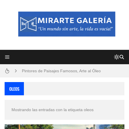
Frutas y Flores Para Colorear Imágenes
Pintores de Paisajes Famosos, Arte al Óleo
Dibujos para Colorear, una Actividad Divertida para Niños y Niñas
Dibujos Fáciles Para Pintar con Acrílico (Minimalismo Artístico)
OLEOS
Convocatoria exposición itinerante "SEMILLAS DE ARMONÍA 2025"
Mostrando las entradas con la etiqueta
oleos
San Valentín Dibujos a Lápiz del 14 de Febrero
Rostros Bellos, La Perfección del Dibujo A Lápiz, Biryulina Vita