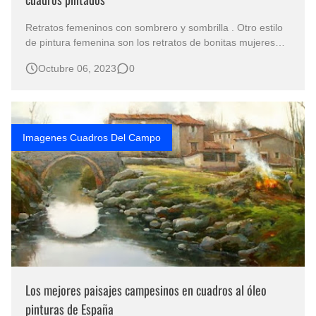
Retratos femeninos con sombrero y sombrilla . Otro estilo
de pintura femenina son los retratos de bonitas mujeres
con sombrilla , en este caso el pintor ruso Vladimir
Octubre 06, 2023
0
Volegov , dedica su arte a bellas mujeres con largos
vestidos, algunas de ellas leyendo sentadas en ambientes
interiores u otr…
Imagenes Cuadros Del Campo
Los mejores paisajes campesinos en cuadros al óleo
pinturas de España