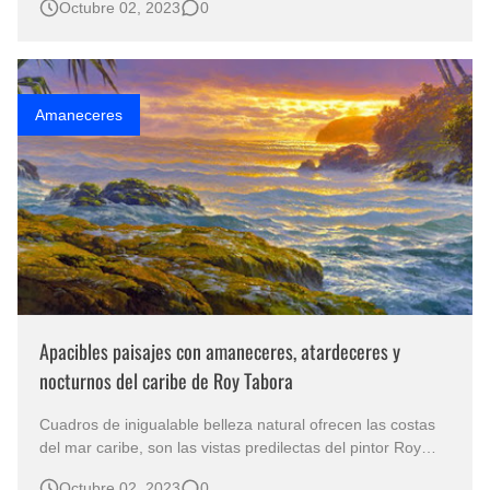
Octubre 02, 2023
0
cuadros realistas captura la esencia única de la niñez,
llevando a los espectadores a un viaje a través de la
belleza atemp…
Amaneceres
Apacibles paisajes con amaneceres, atardeceres y
nocturnos del caribe de Roy Tabora
Cuadros de inigualable belleza natural ofrecen las costas
del mar caribe, son las vistas predilectas del pintor Roy
Tabora . Hermosos paisajes con amaneceres, atardeceres
Octubre 02, 2023
0