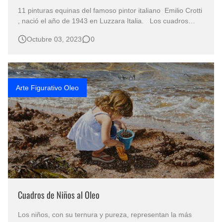
11 pinturas equinas del famoso pintor italiano Emilio Crotti
, nació el año de 1943 en Luzzara Italia. Los cuadros
modernos caballos corriendo son una forma única y
Octubre 03, 2023
0
hermosa de capturar la gracia y la belleza del animal. Los
cuadros modernos caballos corriendo en el agua pintura al
óleo son un…
Arte Figurativo Oleo
Cuadros de Niños al Oleo
Los niños, con su ternura y pureza, representan la más