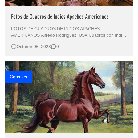
Fotos de Cuadros de Indios Apaches Americanos
FOTOS DE CUADROS DE INDIOS APACHES
AMERICANOS Alfredo Rodríguez, USA Cuadros con Indios
americanos Pintados con Acuarela Sobre Papel Imágenes
Octubre 06, 2023
0
de Paisajes con Indios Arte en Pinturas de Indios Retratos
Realistas de Indios Pintados con Acuarela Realismo en
Retratos de Apaches Imágene…
Corceles