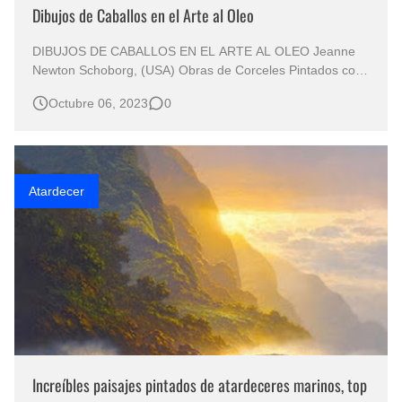
Dibujos de Caballos en el Arte al Oleo
DIBUJOS DE CABALLOS EN EL ARTE AL OLEO Jeanne
Newton Schoborg, (USA) Obras de Corceles Pintados con
Óleo Sobre Lienzo Fantásticas Imágenes de Caballos
Octubre 06, 2023
0
Levantando las Patas La Nobleza del Caballo Plasmada en
el Arte Retratos de Caballos Pintados en Lienzos Paisajes
con Caballos de Cue…
Atardecer
Increíbles paisajes pintados de atardeceres marinos, top