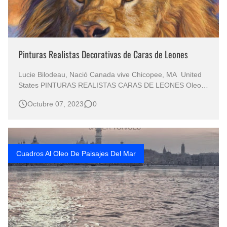
Pinturas Realistas Decorativas de Caras de Leones
Lucie Bilodeau, Nació Canada vive Chicopee, MA United
States PINTURAS REALISTAS CARAS DE LEONES Oleos
de Leones Pinturas Realistas de Leones Imágenes de
Octubre 07, 2023
0
Caras de Leones Lucie Bilodeau destaca con convicción:
“Anhelo sinceramente que mi obra de arte pueda, de
alguna manera, aportar al mu…
Cuadros Al Oleo De Paisajes Del Mar