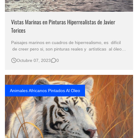
Vistas Marinas en Pinturas Hiperrealistas de Javier
Torices
Paisajes marinos en cuadros de hiperrealismo, es difícil
de creer pero si, son pinturas reales y artísticas al óleo
sobre lienzo, verdaderas obras de arte! VISTAS MARINAS
Octubre 07, 2023
0
EN PINTURAS HIPERREALISTAS Javier Torices, 1968
Madrid, España Cuadros del Mar Pintados con Óleo Sobre
Lienzo P…
Animales Africanos Pintados Al Oleo