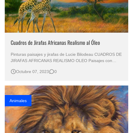
Cuadros de Jirafas Africanas Realismo al Óleo
Pinturas paisajes y jirafas de Lucie Bilodeau CUADROS DE
JIRAFAS AFRICANAS REALISMO OLEO Paisajes con
Jirafas Cuadros Decorativos de Jirafas Africanas Pinturas
Octubre 07, 2023
0
de Jirafas Arte en Pinturas de Jirafas Imágenes de Jirafas
en Paisajes al Óleo Si estás interesado en admirar cuadros
de jira…
Animales